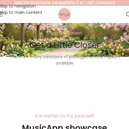
GRATIS DOSTAVA OB NAKUPU 2 ALI VEČ IZDELKOV
Skip to navigation
Skip to main content
Home
/
Shop the Latest
Get a Little Closer
There are many variations of passages of lorem ipsum
available
It is better to try yourself
MusicApp showcase