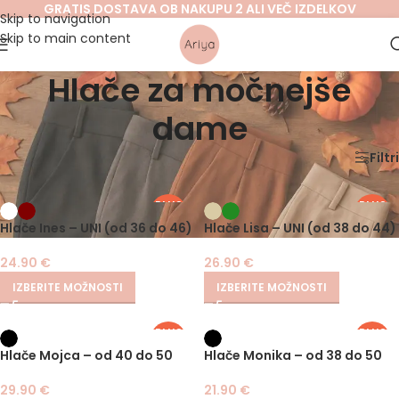
GRATIS DOSTAVA OB NAKUPU 2 ALI VEČ IZDELKOV
Skip to navigation
Skip to main content
Hlače za močnejše
dame
Domov
/
ZA MOČNEJŠE DAME
/
Hlače za močnejše dame
Filtri
PLUS
PLUS
SIZE
SIZE
Hlače Ines – UNI (od 36 do 46)
Hlače Lisa – UNI (od 38 do 44)
24.90
€
26.90
€
IZBERITE MOŽNOSTI
IZBERITE MOŽNOSTI
PLUS
PLUS
SIZE
SIZE
Hlače Mojca – od 40 do 50
Hlače Monika – od 38 do 50
29.90
€
21.90
€