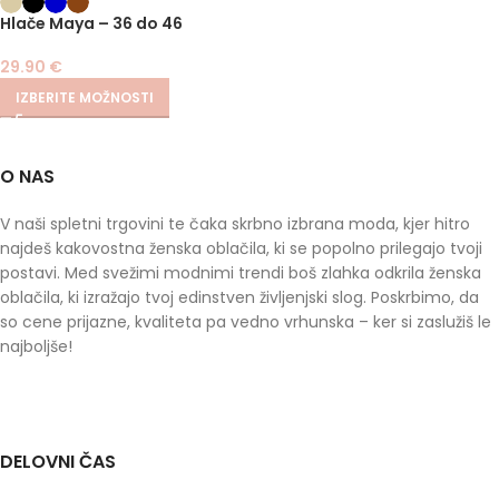
SIZE
Hlače Maya – 36 do 46
29.90
€
IZBERITE MOŽNOSTI
O NAS
V naši spletni trgovini te čaka skrbno izbrana moda, kjer hitro
najdeš kakovostna ženska oblačila, ki se popolno prilegajo tvoji
postavi. Med svežimi modnimi trendi boš zlahka odkrila ženska
oblačila, ki izražajo tvoj edinstven življenjski slog. Poskrbimo, da
so cene prijazne, kvaliteta pa vedno vrhunska – ker si zaslužiš le
najboljše!
DELOVNI ČAS