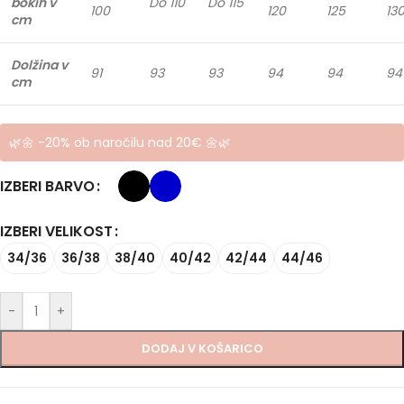
bokih v
Do 110
Do 115
100
120
125
13
cm
Dolžina v
91
93
93
94
94
94
cm
🌿🌼 -20% ob naročilu nad 20€ 🌼🌿
IZBERI BARVO
IZBERI VELIKOST
34/36
36/38
38/40
40/42
42/44
44/46
-
+
DODAJ V KOŠARICO