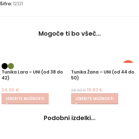
Šifra:
12321
Mogoče ti bo všeč...
PLUS
SIZE
-30%
Tunika Lara – UNI (od 38 do
Tunika Žana – UNI (od 44 do
42)
50)
24.90
€
18.83
€
26.90
€
IZBERITE MOŽNOSTI
IZBERITE MOŽNOSTI
Podobni izdelki...