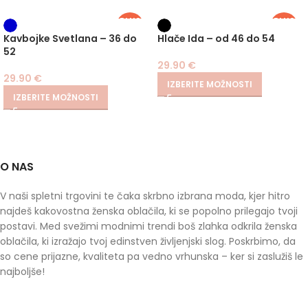
PLUS
PLUS
SIZE
SIZE
Kavbojke Svetlana – 36 do
Hlače Ida – od 46 do 54
52
29.90
€
29.90
€
IZBERITE MOŽNOSTI
IZBERITE MOŽNOSTI
O NAS
V naši spletni trgovini te čaka skrbno izbrana moda, kjer hitro
najdeš kakovostna ženska oblačila, ki se popolno prilegajo tvoji
postavi. Med svežimi modnimi trendi boš zlahka odkrila ženska
oblačila, ki izražajo tvoj edinstven življenjski slog. Poskrbimo, da
so cene prijazne, kvaliteta pa vedno vrhunska – ker si zaslužiš le
najboljše!