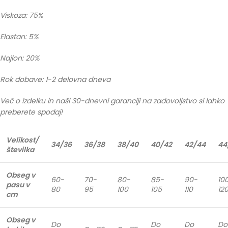
Viskoza: 75%
Elastan: 5%
Najlon: 20%
Rok dobave: 1-2 delovna dneva
Več o izdelku in naši 30-dnevni garanciji na zadovoljstvo si lahko
preberete spodaj!
Velikost/
34/36
36/38
38/40
40/42
42/44
44
številka
Obseg v
60-
70-
80-
85-
90-
10
pasu v
80
95
100
105
110
12
cm
Obseg v
Do
Do
Do
Do