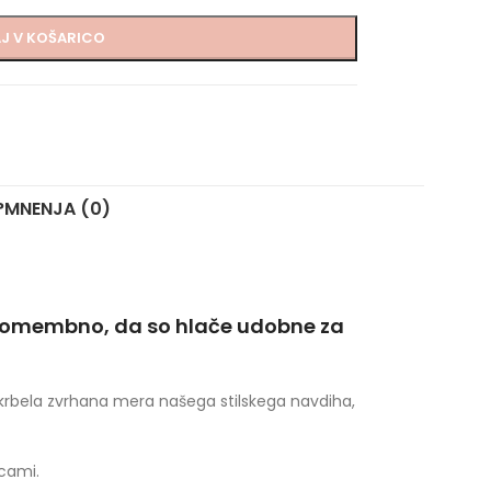
J V KOŠARICO
?
MNENJA (0)
 pomembno, da so hlače udobne za
skrbela zvrhana mera našega stilskega navdiha,
cami.