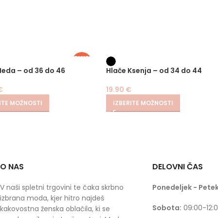
PLUS
SIZE
Heda – od 36 do 46
Hlače Ksenja – od 34 do 44
€
19.90
€
ITE MOŽNOSTI
IZBERITE MOŽNOSTI
O NAS
DELOVNI ČAS
V naši spletni trgovini te čaka skrbno
Ponedeljek - Petek
izbrana moda, kjer hitro najdeš
Sobota:
09:00-12:
kakovostna ženska oblačila, ki se