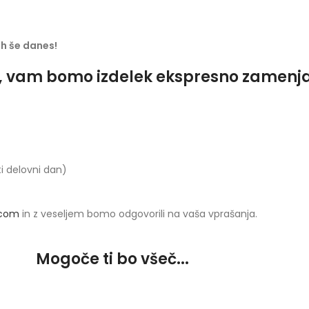
jih še danes!
o, vam bomo izdelek ekspresno zamenjali
ti delovni dan)
.com
in z veseljem bomo odgovorili na vaša vprašanja.
Mogoče ti bo všeč...