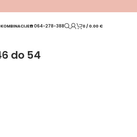
☎️
064-278-388
O
KOMBINACIJE
0
/
0.00
€
46 do 54