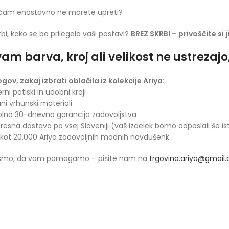
ačam enostavno ne morete upreti?
rbi, kako se bo prilegala vaši postavi?
BREZ SKRBI – privoščite si 
am barva, kroj ali velikost ne ustrezaj
ogov, zakaj izbrati oblačila iz kolekcije Ariya:
rni potiski in udobni kroji
ani vrhunski materiali
olna 30-dnevna garancija zadovoljstva
presna dostava po vsej Sloveniji (vaš izdelek bomo odposlali še is
 kot 20.000 Ariya zadovoljnih modnih navdušenk
 smo, da vam pomagamo – pišite nam na
trgovina.ariya@gmail