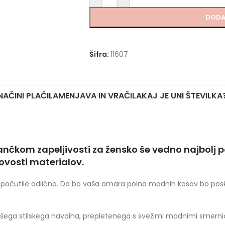
DODA
Šifra:
11607
NAČINI PLAČILA
MENJAVA IN VRAČILA
KAJ JE UNI ŠTEVILKA
ančkom zapeljivosti za žensko še vedno najbolj
ovosti materialov.
n se počutile odlično. Da bo vaša omara polna modnih kosov bo po
ega stilskega navdiha, prepletenega s svežimi modnimi smerni