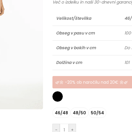
Več o izdelku in naši 30-dnevni garanci
Velikost/številka
46/
Obseg v pasu v cm
100
Obseg v bokih v cm
Do 
Dolžina v cm
101
🌿🌼 -20% ob naročilu nad 20€ 🌼🌿
46/48
48/50
50/54
-
+