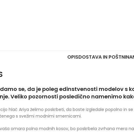
OPIS
DOSTAVA IN POŠTNINA
S
damo se, da je poleg edinstvenosti modelov s k
nje. Veliko pozornosti posledično namenimo kak
kcijo hlač Ariya želimo poskrbeti, da boste izgledale popolno i
tenega s svežimi modnimi smernicami.
vaša omara polna modnih kosov, bo poskrbela zvrhana mera naš