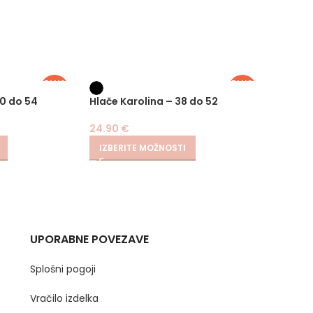
PLUS
PLUS
SIZE
SIZE
40 do 54
Hlače Karolina – 38 do 52
Hlače 
24.90
€
24.90
IZBERITE MOŽNOSTI
IZBER
UPORABNE POVEZAVE
Splošni pogoji
Vračilo izdelka