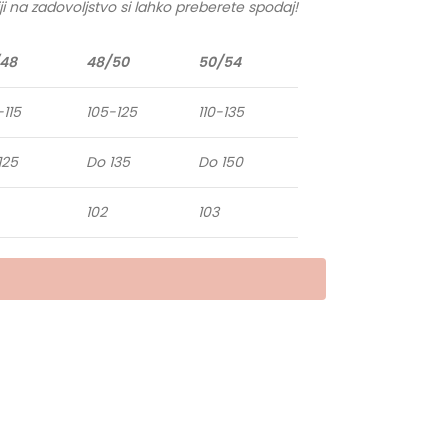
ji na zadovoljstvo si lahko preberete spodaj!
48
48/50
50/54
-115
105-125
110-135
125
Do 135
Do 150
102
103