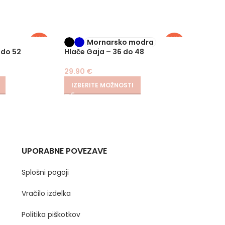
PLUS
PLUS
Mornarsko modra
SIZE
SIZE
 do 52
Hlače Gaja – 36 do 48
Hlače 
29.90
€
29.90
IZBERITE MOŽNOSTI
IZBER
UPORABNE POVEZAVE
Splošni pogoji
Vračilo izdelka
Politika piškotkov