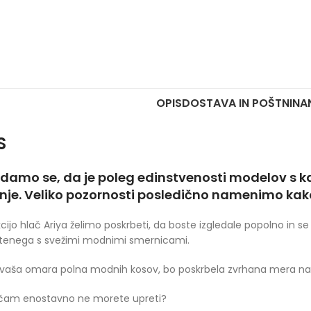
OPIS
DOSTAVA IN POŠTNINA
S
damo se, da je poleg edinstvenosti modelov s k
nje. Veliko pozornosti posledično namenimo kak
kcijo hlač Ariya želimo poskrbeti, da boste izgledale popolno i
tenega s svežimi modnimi smernicami.
vaša omara polna modnih kosov, bo poskrbela zvrhana mera naš
ačam enostavno ne morete upreti?