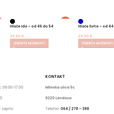
S
PLUS
E
SIZE
Hlače Ida – od 46 do 54
Hlače Evita – od 44
29.90
€
24.90
€
IZBERITE MOŽNOSTI
IZBERITE MOŽNOSTI
KONTAKT
:
09.00-17.00
Mlinska ulica 5c
00
9220 Lendava
:
zaprto
Telefon:
064 / 278 – 388