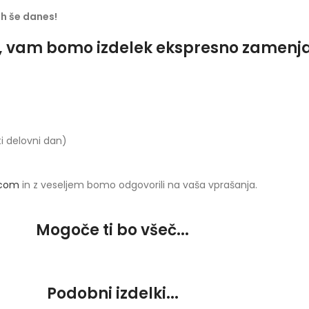
jih še danes!
o, vam bomo izdelek ekspresno zamenjali
ti delovni dan)
.com
in z veseljem bomo odgovorili na vaša vprašanja.
Mogoče ti bo všeč...
Podobni izdelki...