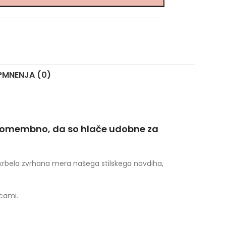
?
MNENJA (0)
 pomembno, da so hlače udobne za
skrbela zvrhana mera našega stilskega navdiha,
cami.