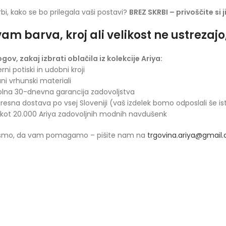
rbi, kako se bo prilegala vaši postavi?
BREZ SKRBI – privoščite si 
am barva, kroj ali velikost ne ustrezaj
ogov, zakaj izbrati oblačila iz kolekcije Ariya:
rni potiski in udobni kroji
ani vrhunski materiali
olna 30-dnevna garancija zadovoljstva
presna dostava po vsej Sloveniji (vaš izdelek bomo odposlali še is
 kot 20.000 Ariya zadovoljnih modnih navdušenk
 smo, da vam pomagamo – pišite nam na
trgovina.ariya@gmail