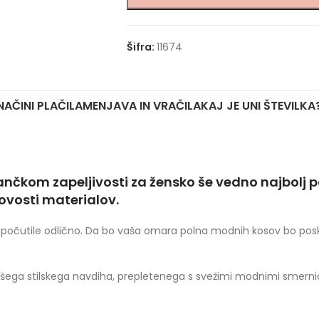
Šifra:
11674
NAČINI PLAČILA
MENJAVA IN VRAČILA
KAJ JE UNI ŠTEVILKA
ančkom zapeljivosti za žensko še vedno najbolj
ovosti materialov.
n se počutile odlično. Da bo vaša omara polna modnih kosov bo po
ega stilskega navdiha, prepletenega s svežimi modnimi smerni