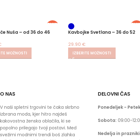
PLUS
PLU
SIZE
SIZ
ače Nuša – od 36 do 46
Kavbojke Svetlana – 36 do 52
€
29.90
€
ITE MOŽNOSTI
IZBERITE MOŽNOSTI
O NAS
DELOVNI ČAS
V naši spletni trgovini te čaka skrbno
Ponedeljek - Petek
izbrana moda, kjer hitro najdeš
Sobota:
09:00-12:
kakovostna ženska oblačila, ki se
popolno prilegajo tvoji postavi. Med
Nedelja in prazniki
svežimi modnimi trendi boš zlahka