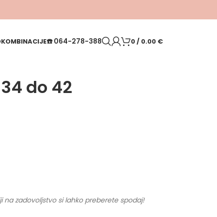
☎️
064-278-388
O
KOMBINACIJE
0
/
0.00
€
 34 do 42
ji na zadovoljstvo si lahko preberete spodaj!