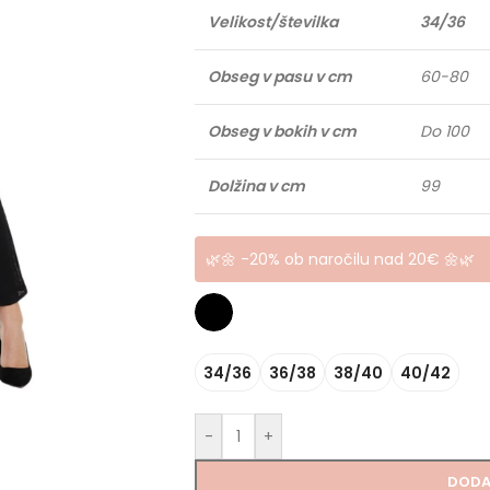
Velikost/številka
34/36
Obseg v pasu v cm
60-80
Obseg v bokih v cm
Do 100
Dolžina v cm
99
🌿🌼 -20% ob naročilu nad 20€ 🌼🌿
34/36
36/38
38/40
40/42
-
+
DODA