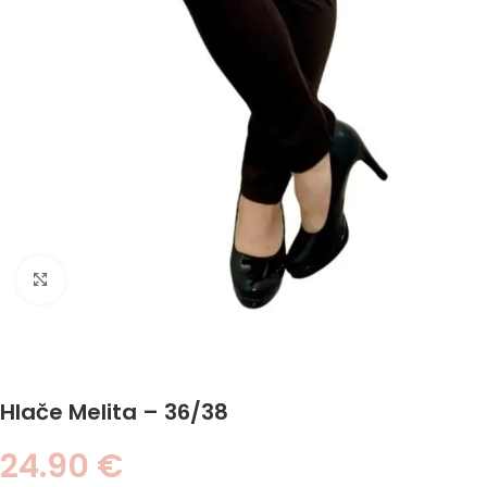
Click to enlarge
Hlače Melita – 36/38
24.90
€