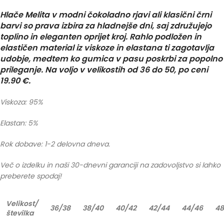
Hlače Melita v modni čokoladno rjavi ali klasični črni
barvi so prava izbira za hladnejše dni, saj združujejo
toplino in eleganten oprijet kroj. Rahlo podložen in
elastičen material iz viskoze in elastana ti zagotavlja
udobje, medtem ko gumica v pasu poskrbi za popolno
prileganje. Na voljo v velikostih od 36 do 50, po ceni
19.90 €.
Viskoza: 95%
Elastan: 5%
Rok dobave: 1-2 delovna dneva.
Več o izdelku in naši 30-dnevni garanciji na zadovoljstvo si lahko
preberete spodaj!
Velikost/
36/38
38/40
40/42
42/44
44/46
48
številka