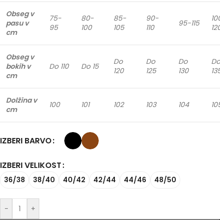
Obseg v
75-
80-
85-
90-
10
pasu v
95-115
95
100
105
110
12
cm
Obseg v
Do
Do
Do
D
bokih v
Do 110
Do 15
120
125
130
13
cm
Dolžina v
100
101
102
103
104
10
cm
IZBERI BARVO
IZBERI VELIKOST
36/38
38/40
40/42
42/44
44/46
48/50
-
+