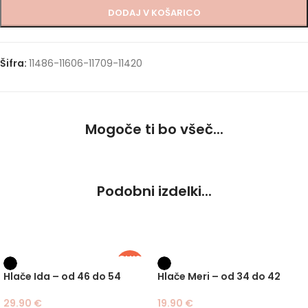
DODAJ V KOŠARICO
Šifra:
11486-11606-11709-11420
Mogoče ti bo všeč...
Podobni izdelki...
PLUS
SIZE
Hlače Ida – od 46 do 54
Hlače Meri – od 34 do 42
29.90
€
19.90
€