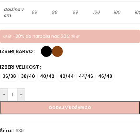
Dolžina v
99
99
99
100
100
10
cm
🌿🌼 -20% ob naročilu nad 20€ 🌼🌿
IZBERI BARVO
IZBERI VELIKOST
36/38
38/40
40/42
42/44
44/46
46/48
-
+
DODAJ V KOŠARICO
Šifra:
11639