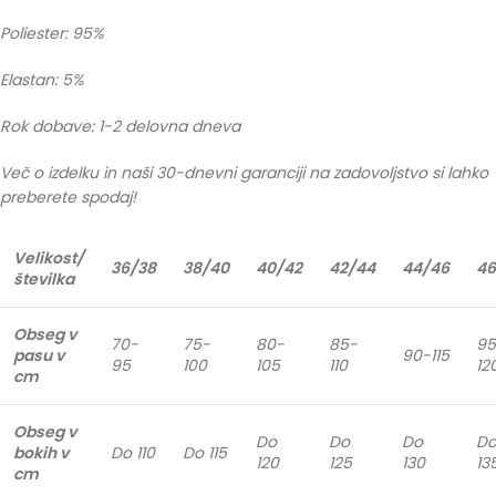
Poliester: 95%
Elastan: 5%
Rok dobave: 1-2 delovna dneva
Več o izdelku in naši 30-dnevni garanciji na zadovoljstvo si lahko
preberete spodaj!
Velikost/
36/38
38/40
40/42
42/44
44/46
46
številka
Obseg v
70-
75-
80-
85-
95
pasu v
90-115
95
100
105
110
12
cm
Obseg v
Do
Do
Do
D
bokih v
Do 110
Do 115
120
125
130
13
cm