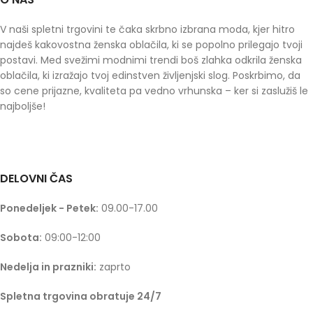
V naši spletni trgovini te čaka skrbno izbrana moda, kjer hitro
najdeš kakovostna ženska oblačila, ki se popolno prilegajo tvoji
postavi. Med svežimi modnimi trendi boš zlahka odkrila ženska
oblačila, ki izražajo tvoj edinstven življenjski slog. Poskrbimo, da
so cene prijazne, kvaliteta pa vedno vrhunska – ker si zaslužiš le
najboljše!
DELOVNI ČAS
Ponedeljek - Petek:
09.00-17.00
Sobota:
09:00-12:00
Nedelja in prazniki:
zaprto
Spletna trgovina obratuje 24/7