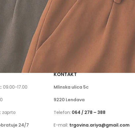
KONTAKT
:
09.00-17.00
Mlinska ulica 5c
00
9220 Lendava
:
zaprto
Telefon:
064 / 278 – 388
obratuje 24/7
E-mail:
trgovina.ariya@gmail.com