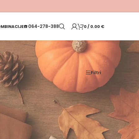
☎️
064-278-388
MBINACIJE
0
/
0.00
€
Filtri