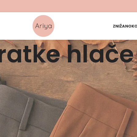
ZNIŽANO
KO
ratke hlače