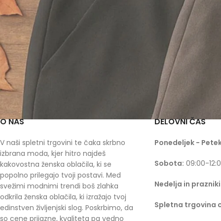
O NAS
DELOVNI ČAS
V naši spletni trgovini te čaka skrbno
Ponedeljek - Petek
izbrana moda, kjer hitro najdeš
Sobota:
09:00-12:
kakovostna ženska oblačila, ki se
popolno prilegajo tvoji postavi. Med
Nedelja in prazniki
svežimi modnimi trendi boš zlahka
odkrila ženska oblačila, ki izražajo tvoj
Spletna trgovina 
edinstven življenjski slog. Poskrbimo, da
so cene prijazne, kvaliteta pa vedno