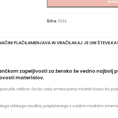
DODA
Šifra:
11234
NAČINI PLAČILA
MENJAVA IN VRAČILA
KAJ JE UNI ŠTEVILKA
ančkom zapeljivosti za žensko še vedno najbolj
ovosti materialov.
n se počutile odlično. Da bo vaša omara polna modnih kosov bo po
ega stilskega navdiha, prepletenega s svežimi modnimi smerni