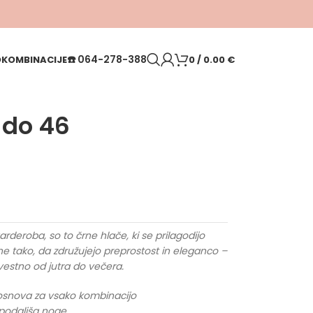
☎️
064-278-388
O
KOMBINACIJE
0
/
0.00
€
 do 46
rderoba, so to črne hlače, ki se prilagodijo
ane tako, da združujejo preprostost in eleganco –
estno od jutra do večera.
 osnova za vsako kombinacijo
n podaljša noge