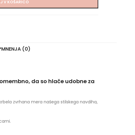
J V KOŠARICO
?
MNENJA (0)
 pomembno, da so hlače udobne za
skrbela zvrhana mera našega stilskega navdiha,
cami.