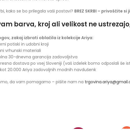
rbi, kako se bo prilegala vaši postavi?
BREZ SKRBI – privoščite si 
am barva, kroj ali velikost ne ustrezaj
ogov, zakaj izbrati oblačila iz kolekcije Ariya:
rni potiski in udobni kroji
ani vrhunski materiali
olna 30-dnevna garancija zadovoljstva
presna dostava po vsej Sloveniji (vaš izdelek bomo odposlali še is
 kot 20.000 Ariya zadovoljnih modnih navdušenk
 smo, da vam pomagamo – pišite nam na
trgovina.ariya@gmail
PLU