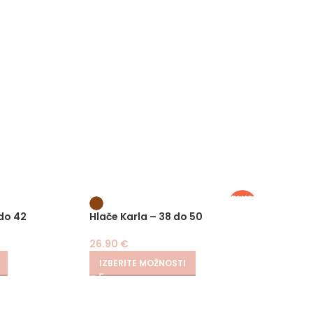
PLUS
SIZE
 do 42
Hlače Karla – 38 do 50
Kavboj
26.90
€
29.90
IZBERITE MOŽNOSTI
IZBER