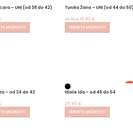
SIZ
-30%
 Lara – UNI (od 38 do 42)
Tunika Žana – UNI (od 44 do 50
€
18.83
€
26.90
€
ITE MOŽNOSTI
IZBERITE MOŽNOSTI
PLU
SIZ
Iza – od 34 do 42
Hlače Ida – od 46 do 54
€
29.90
€
ITE MOŽNOSTI
IZBERITE MOŽNOSTI