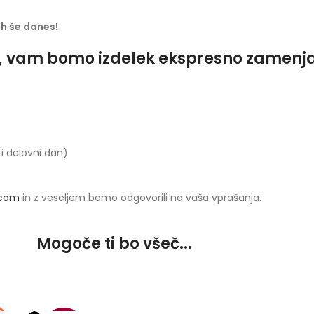
jih še danes!
o, vam bomo izdelek ekspresno zamenjali
ti delovni dan)
.com
in z veseljem bomo odgovorili na vaša vprašanja.
Mogoče ti bo všeč...
S