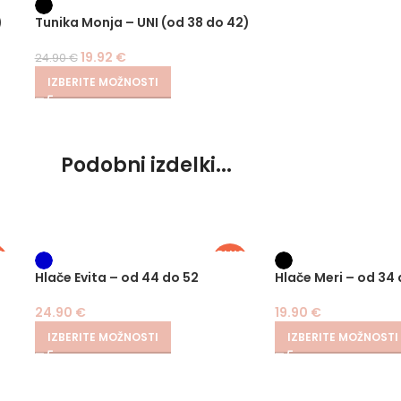
E
-20%
)
Tunika Monja – UNI (od 38 do 42)
19.92
€
24.90
€
IZBERITE MOŽNOSTI
Podobni izdelki...
S
PLUS
E
SIZE
Hlače Evita – od 44 do 52
Hlače Meri – od 34
24.90
€
19.90
€
IZBERITE MOŽNOSTI
IZBERITE MOŽNOSTI