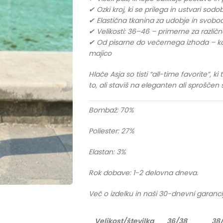
✔ Ozki kroj, ki se prilega in ustvari sod
✔ Elastična tkanina za udobje in svobo
✔ Velikosti: 36–46 – primerne za različ
✔ Od pisarne do večernega izhoda – komb
majico
Hlače Asja so tisti “all-time favorite”, 
to, ali staviš na eleganten ali sproščen st
Bombaž: 70%
Poliester: 27%
Elastan: 3%
Rok dobave: 1-2 delovna dneva.
Več o izdelku in naši 30-dnevni garanci
Velikost/številka
36/38
38