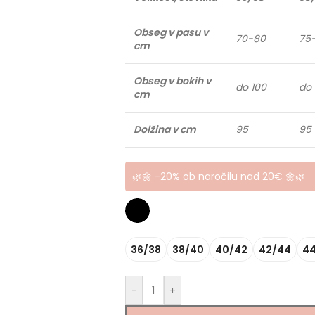
Obseg v pasu v
70-80
75
cm
Obseg v bokih v
do 100
do 
cm
Dolžina v cm
95
95
🌿🌼 -20% ob naročilu nad 20€ 🌼🌿
36/38
38/40
40/42
42/44
4
-
+