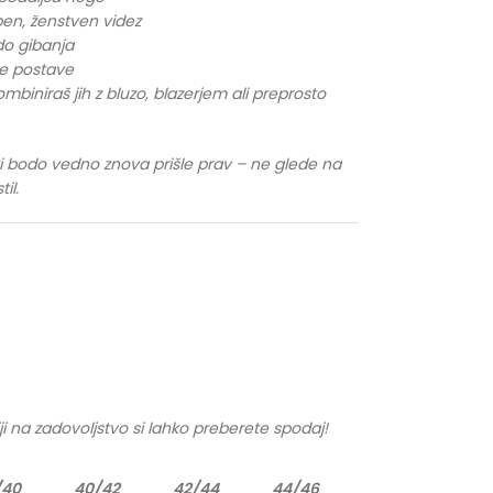
oben, ženstven videz
do gibanja
ne postave
iniraš jih z bluzo, blazerjem ali preprosto
ki ti bodo vedno znova prišle prav – ne glede na
il.
ji na zadovoljstvo si lahko preberete spodaj!
/40
40/42
42/44
44/46