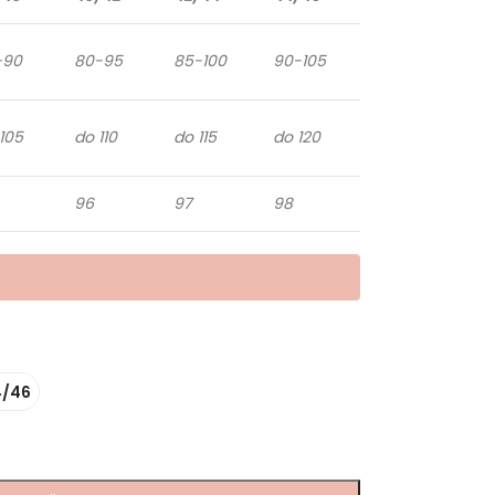
-90
80-95
85-100
90-105
105
do 110
do 115
do 120
96
97
98
4/46