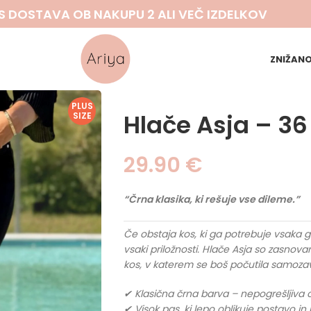
S DOSTAVA OB NAKUPU 2 ALI VEČ IZDELKOV
ZNIŽAN
PLUS
Hlače Asja – 36
SIZE
29.90
€
“Črna klasika, ki rešuje vse dileme.”
Če obstaja kos, ki ga potrebuje vsaka ga
vsaki priložnosti. Hlače Asja so zasnov
kos, v katerem se boš počutila samozav
✔ Klasična črna barva – nepogrešljiva
✔ Visok pas, ki lepo oblikuje postavo i