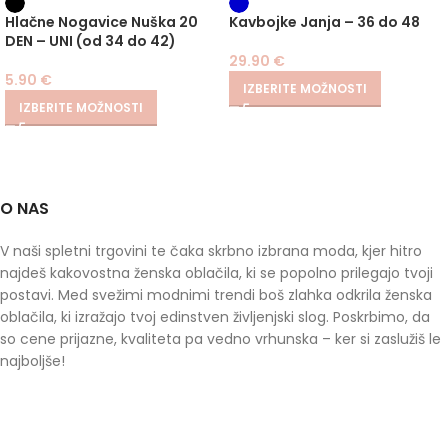
SIZE
Hlačne Nogavice Nuška 20
Kavbojke Janja – 36 do 48
DEN – UNI (od 34 do 42)
29.90
€
5.90
€
IZBERITE MOŽNOSTI
IZBERITE MOŽNOSTI
O NAS
V naši spletni trgovini te čaka skrbno izbrana moda, kjer hitro
najdeš kakovostna ženska oblačila, ki se popolno prilegajo tvoji
postavi. Med svežimi modnimi trendi boš zlahka odkrila ženska
oblačila, ki izražajo tvoj edinstven življenjski slog. Poskrbimo, da
so cene prijazne, kvaliteta pa vedno vrhunska – ker si zaslužiš le
najboljše!