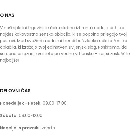
O NAS
V naši spletni trgovini te čaka skrbno izbrana moda, kjer hitro
najdeš kakovostna ženska oblačila, ki se popolno prilegajo tvoji
postavi. Med svežimi modnimi trendi boš zlahka odkrila ženska
oblačila, ki izražajo tvoj edinstven življenjski slog. Poskrbimo, da
so cene prijazne, kvaliteta pa vedno vrhunska – ker si zaslužiš le
najboljše!
DELOVNI ČAS
Ponedeljek - Petek:
09.00-17.00
Sobota:
09:00-12:00
Nedelja in prazniki:
zaprto