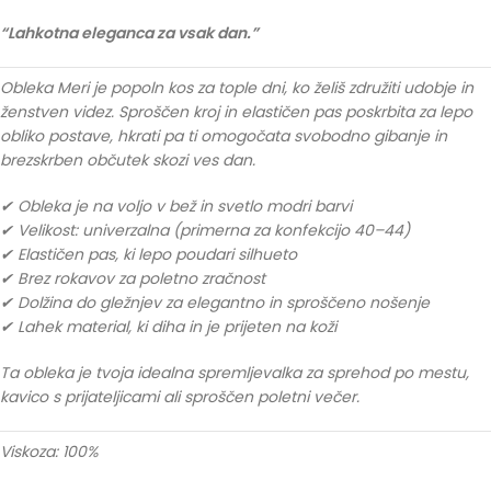
“Lahkotna eleganca za vsak dan.”
Obleka Meri je popoln kos za tople dni, ko želiš združiti udobje in
ženstven videz. Sproščen kroj in elastičen pas poskrbita za lepo
obliko postave, hkrati pa ti omogočata svobodno gibanje in
brezskrben občutek skozi ves dan.
✔ Obleka je na voljo v bež in svetlo modri barvi
✔ Velikost: univerzalna (primerna za konfekcijo 40–44)
✔ Elastičen pas, ki lepo poudari silhueto
✔ Brez rokavov za poletno zračnost
✔ Dolžina do gležnjev za elegantno in sproščeno nošenje
✔ Lahek material, ki diha in je prijeten na koži
Ta obleka je tvoja idealna spremljevalka za sprehod po mestu,
kavico s prijateljicami ali sproščen poletni večer.
Viskoza: 100%