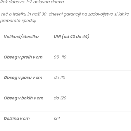
Rok dobave: 1-2 delovna dneva.
Več o izdelku in naši 30-dnevni garanciji na zadovoljstvo si lahko
preberete spodaj!
Velikost/številka
UNI (od 40 do 44)
Obseg v prsih v cm
95-110
Obseg v pasu v cm
do 110
Obseg v bokih v cm
do 120
Dolžina v cm
134