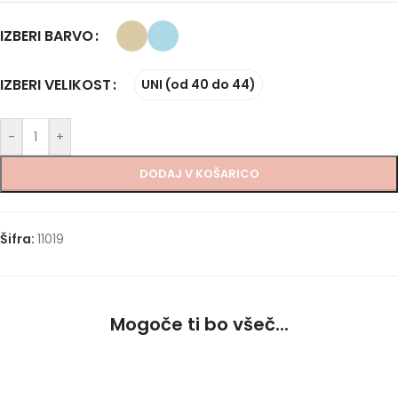
IZBERI BARVO
IZBERI VELIKOST
UNI (od 40 do 44)
-
+
DODAJ V KOŠARICO
Šifra:
11019
Mogoče ti bo všeč...