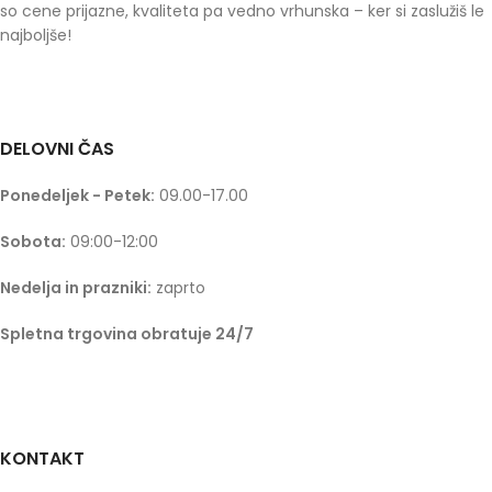
so cene prijazne, kvaliteta pa vedno vrhunska – ker si zaslužiš le
najboljše!
DELOVNI ČAS
Ponedeljek - Petek:
09.00-17.00
Sobota:
09:00-12:00
Nedelja in prazniki:
zaprto
Spletna trgovina obratuje 24/7
KONTAKT