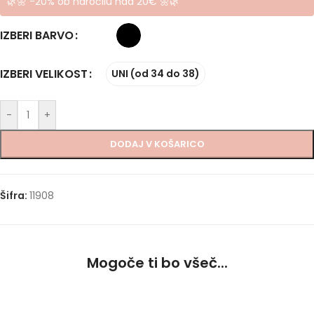
🌿🌼 -20% ob naročilu nad 20€ 🌼🌿
IZBERI BARVO
IZBERI VELIKOST
UNI (od 34 do 38)
-
+
DODAJ V KOŠARICO
Šifra:
11908
Mogoče ti bo všeč...