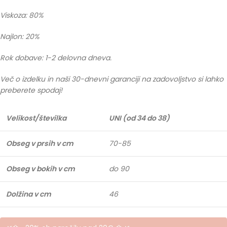
Viskoza: 80%
Najlon: 20%
Rok dobave: 1-2 delovna dneva.
Več o izdelku in naši 30-dnevni garanciji na zadovoljstvo si lahko
preberete spodaj!
Velikost/številka
UNI (od 34 do 38)
Obseg v prsih v cm
70-85
Obseg v bokih v cm
do 90
Dolžina v cm
46