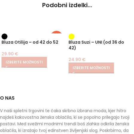
Podobni izdelki...
PLUS
SIZE
Bluza Otilija – od 42 do 52
Bluza Suzi – UNI (od 36 do
42)
29.90
€
24.90
€
IZBERITE MOŽNOSTI
IZBERITE MOŽNOSTI
O NAS
V naši spletni trgovini te čaka skrbno izbrana moda, kjer hitro
najdeš kakovostna ženska oblačila, ki se popolno prilegajo tvoji
postavi. Med svežimi modnimi trendi boš zlahka odkrila ženska
oblačila, ki izražajo tvoj edinstven življenjski slog. Poskrbimo, da