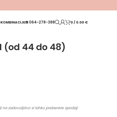
☎️
064-278-388
O
KOMBINACIJE
0
/
0.00
€
I (od 44 do 48)
ji na zadovoljstvo si lahko preberete spodaj!