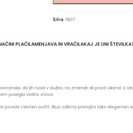
Šifra:
11837
NAČINI PLAČILA
MENJAVA IN VRAČILA
KAJ JE UNI ŠTEVILKA
transke, da jih nosiš v službo, na zmenek ali prosti vikend. Iz izbra
ljem posegla vedno znova.
, ki poveže celoten outfit. Bluzi odlično pristojita tako eleganten