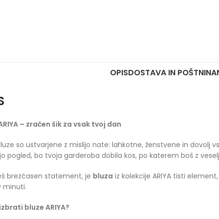
OPIS
DOSTAVA IN POŠTNINA
S
ARIYA – zračen šik za vsak tvoj dan
uze so ustvarjene z mislijo nate: lahkotne, ženstvene in dovolj vses
o pogled, bo tvoja garderoba dobila kos, po katerem boš z vese
eš brezčasen statement, je
bluza
iz kolekcije ARIYA tisti element
v minuti.
izbrati bluze ARIYA?