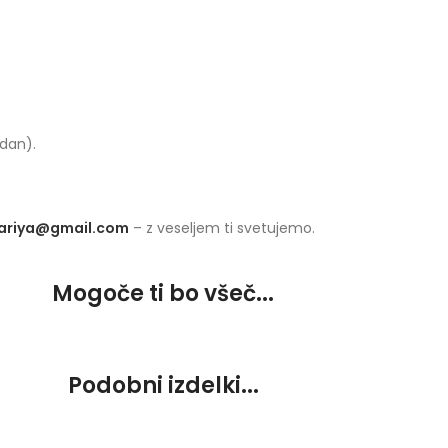
 dan).
.ariya@gmail.com
– z veseljem ti svetujemo.
Mogoče ti bo všeč...
Podobni izdelki...