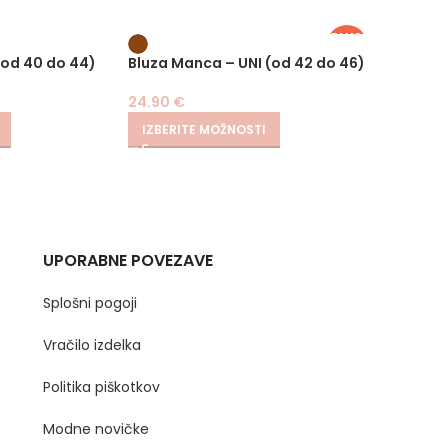
PLUS
SIZE
 (od 40 do 44)
Bluza Manca – UNI (od 42 do 46)
Pulove
24.90
€
21.90
IZBERITE MOŽNOSTI
IZBER
UPORABNE POVEZAVE
Splošni pogoji
Vračilo izdelka
Politika piškotkov
Modne novičke