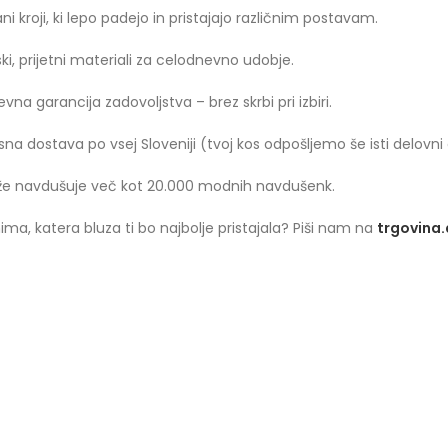
ni kroji, ki lepo padejo in pristajajo različnim postavam.
ki, prijetni materiali za celodnevno udobje.
vna garancija zadovoljstva – brez skrbi pri izbiri.
sna dostava po vsej Sloveniji (tvoj kos odpošljemo še isti delovni
že navdušuje več kot 20.000 modnih navdušenk.
ima, katera bluza ti bo najbolje pristajala? Piši nam na
trgovina