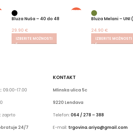
S
PLUS
E
SIZE
Bluza Nuša – 40 do 48
Bluza Melani – UNI
29.90
€
24.90
€
IZBERITE MOŽNOSTI
IZBERITE MOŽNOSTI
KONTAKT
:
09.00-17.00
Mlinska ulica 5c
00
9220 Lendava
:
zaprto
Telefon:
064 / 278 – 388
obratuje 24/7
E-mail:
trgovina.ariya@gmail.com