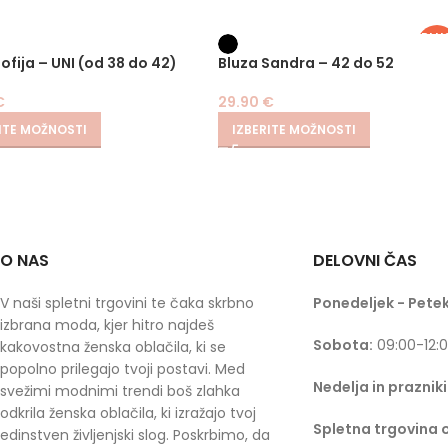
PLU
SIZ
ofija – UNI (od 38 do 42)
Bluza Sandra – 42 do 52
€
29.90
€
ITE MOŽNOSTI
IZBERITE MOŽNOSTI
O NAS
DELOVNI ČAS
V naši spletni trgovini te čaka skrbno
Ponedeljek - Petek
izbrana moda, kjer hitro najdeš
Sobota:
09:00-12:
kakovostna ženska oblačila, ki se
popolno prilegajo tvoji postavi. Med
Nedelja in prazniki
svežimi modnimi trendi boš zlahka
odkrila ženska oblačila, ki izražajo tvoj
Spletna trgovina 
edinstven življenjski slog. Poskrbimo, da