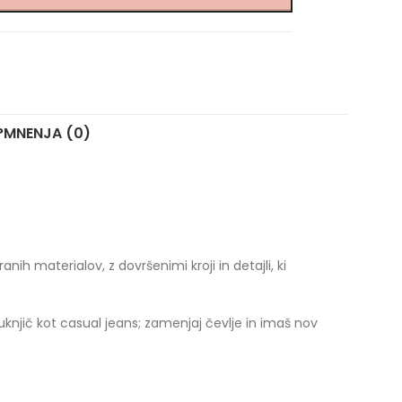
?
MNENJA (0)
nih materialov, z dovršenimi kroji in detajli, ki
 suknjič kot casual jeans; zamenjaj čevlje in imaš nov