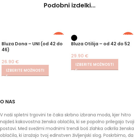
Podobni izdelki...
PLUS
PLUS
SIZE
SIZE
Bluza Dona – UNI (od 42 do
Bluza Otilija – od 42 do 52
46)
29.90
€
26.90
€
IZBERITE MOŽNOSTI
IZBERITE MOŽNOSTI
O NAS
V naši spletni trgovini te čaka skrbno izbrana moda, kjer hitro
najdeš kakovostna ženska oblačila, ki se popolno prilegajo tvoji
postavi. Med svežimi modnimi trendi boš zlahka odkrila ženska
oblačila, ki izražajo tvoj edinstven življenjski slog. Poskrbimo, da