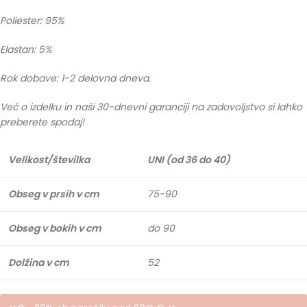
Poliester: 95%
Elastan: 5%
Rok dobave: 1-2 delovna dneva.
Več o izdelku in naši 30-dnevni garanciji na zadovoljstvo si lahko
preberete spodaj!
Velikost/številka
UNI (od 36 do 40)
Obseg v prsih v cm
75-90
Obseg v bokih v cm
do 90
Dolžina v cm
52