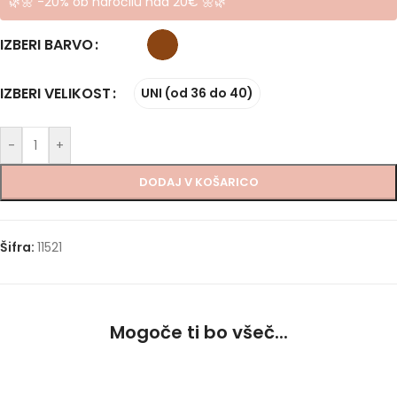
🌿🌼 -20% ob naročilu nad 20€ 🌼🌿
IZBERI BARVO
IZBERI VELIKOST
UNI (od 36 do 40)
-
+
DODAJ V KOŠARICO
Šifra:
11521
Mogoče ti bo všeč...