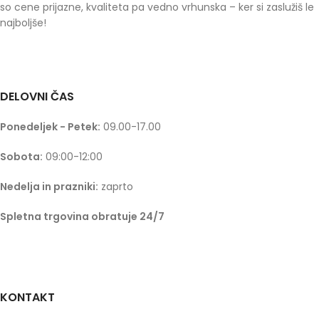
so cene prijazne, kvaliteta pa vedno vrhunska – ker si zaslužiš le
najboljše!
DELOVNI ČAS
Ponedeljek - Petek:
09.00-17.00
Sobota:
09:00-12:00
Nedelja in prazniki:
zaprto
Spletna trgovina obratuje 24/7
KONTAKT