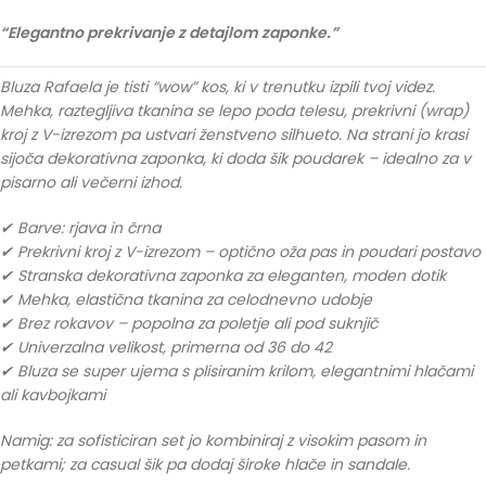
“Elegantno prekrivanje z detajlom zaponke.”
Bluza Rafaela je tisti “wow” kos, ki v trenutku izpili tvoj videz.
Mehka, raztegljiva tkanina se lepo poda telesu, prekrivni (wrap)
kroj z V-izrezom pa ustvari ženstveno silhueto. Na strani jo krasi
sijoča dekorativna zaponka, ki doda šik poudarek – idealno za v
pisarno ali večerni izhod.
✔ Barve: rjava in črna
✔ Prekrivni kroj z V-izrezom – optično oža pas in poudari postavo
✔ Stranska dekorativna zaponka za eleganten, moden dotik
✔ Mehka, elastična tkanina za celodnevno udobje
✔ Brez rokavov – popolna za poletje ali pod suknjič
✔ Univerzalna velikost, primerna od 36 do 42
✔ Bluza se super ujema s plisiranim krilom, elegantnimi hlačami
ali kavbojkami
Namig: za sofisticiran set jo kombiniraj z visokim pasom in
petkami; za casual šik pa dodaj široke hlače in sandale.