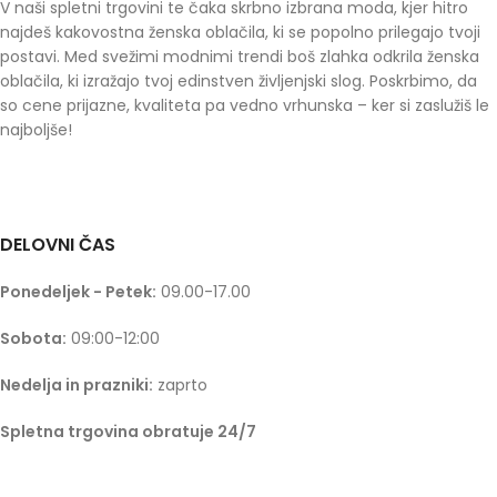
V naši spletni trgovini te čaka skrbno izbrana moda, kjer hitro
najdeš kakovostna ženska oblačila, ki se popolno prilegajo tvoji
postavi. Med svežimi modnimi trendi boš zlahka odkrila ženska
oblačila, ki izražajo tvoj edinstven življenjski slog. Poskrbimo, da
so cene prijazne, kvaliteta pa vedno vrhunska – ker si zaslužiš le
najboljše!
DELOVNI ČAS
Ponedeljek - Petek:
09.00-17.00
Sobota:
09:00-12:00
Nedelja in prazniki:
zaprto
Spletna trgovina obratuje 24/7