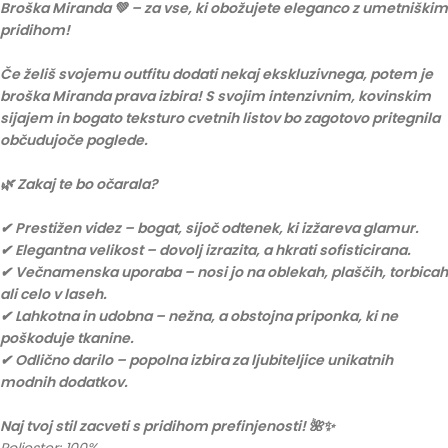
Broška Miranda 💚 – za vse, ki obožujete eleganco z umetniškim
pridihom!
Če želiš svojemu outfitu dodati nekaj ekskluzivnega, potem je
broška Miranda prava izbira! S svojim intenzivnim, kovinskim
sijajem in bogato teksturo cvetnih listov bo zagotovo pritegnila
občudujoče poglede.
🌿 Zakaj te bo očarala?
✔ Prestižen videz – bogat, sijoč odtenek, ki izžareva glamur.
✔ Elegantna velikost – dovolj izrazita, a hkrati sofisticirana.
✔ Večnamenska uporaba – nosi jo na oblekah, plaščih, torbicah
ali celo v laseh.
✔ Lahkotna in udobna – nežna, a obstojna priponka, ki ne
poškoduje tkanine.
✔ Odlično darilo – popolna izbira za ljubiteljice unikatnih
modnih dodatkov.
Naj tvoj stil zacveti s pridihom prefinjenosti! 🌺✨
Poliester: 100%