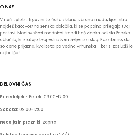
O NAS
V naši spletni trgovini te čaka skrbno izbrana moda, kjer hitro
najdeš kakovostna ženska oblačila, ki se popolno prilegajo tvoji
postavi. Med svežimi modnimi trendi boš zlahka odkrila ženska
oblačila, ki izražajo tvoj edinstven življenjski slog. Poskrbimo, da
so cene prijazne, kvaliteta pa vedno vrhunska – ker si zaslužiš le
najboljše!
DELOVNI ČAS
Ponedeljek - Petek:
09.00-17.00
Sobota:
09:00-12:00
Nedelja in prazniki:
zaprto
Spletna trgovina obratuje 24/7