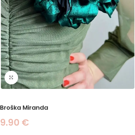
Click to enlarge
Broška Miranda
9.90
€