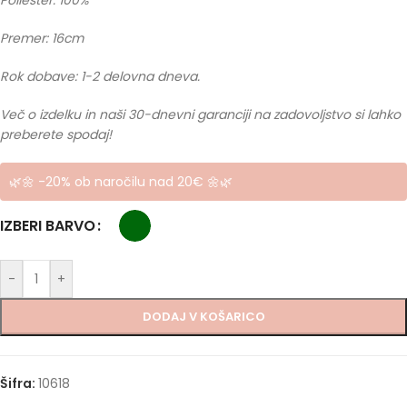
Premer: 16cm
Rok dobave: 1-2 delovna dneva.
Več o izdelku in naši 30-dnevni garanciji na zadovoljstvo si lahko
preberete spodaj!
🌿🌼 -20% ob naročilu nad 20€ 🌼🌿
IZBERI BARVO
-
+
DODAJ V KOŠARICO
Šifra:
10618