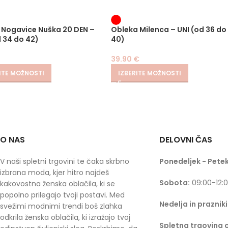
 Nogavice Nuška 20 DEN –
Obleka Milenca – UNI (od 36 do
d 34 do 42)
40)
39.90
€
ITE MOŽNOSTI
IZBERITE MOŽNOSTI
O NAS
DELOVNI ČAS
V naši spletni trgovini te čaka skrbno
Ponedeljek - Petek
izbrana moda, kjer hitro najdeš
Sobota:
09:00-12:
kakovostna ženska oblačila, ki se
popolno prilegajo tvoji postavi. Med
Nedelja in prazniki
svežimi modnimi trendi boš zlahka
odkrila ženska oblačila, ki izražajo tvoj
Spletna trgovina 