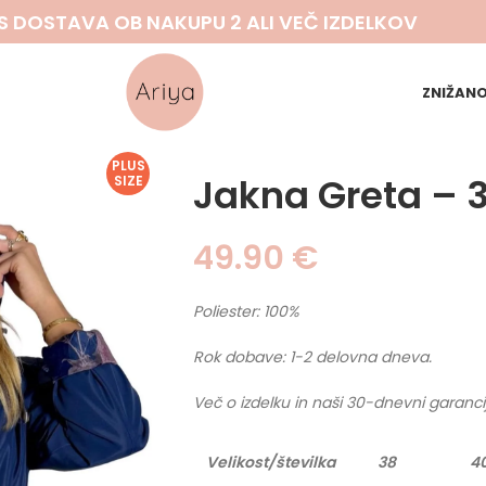
S DOSTAVA OB NAKUPU 2 ALI VEČ IZDELKOV
ZNIŽAN
PLUS
Jakna Greta – 
SIZE
49.90
€
Poliester: 100%
Rok dobave: 1-2 delovna dneva.
Več o izdelku in naši 30-dnevni garanci
Velikost/številka
38
4