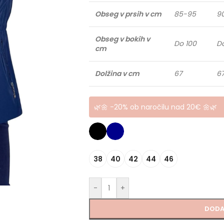
Obseg v prsih v cm
85-95
9
Obseg v bokih v
Do 100
Do
cm
Dolžina v cm
67
6
🌿🌼 -20% ob naročilu nad 20€ 🌼🌿
38
40
42
44
46
-
+
DODA