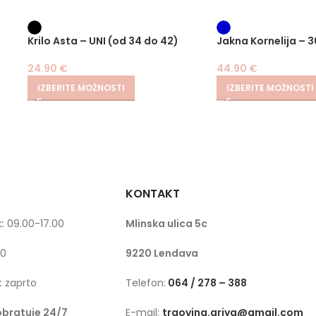
Krilo Asta – UNI (od 34 do 42)
Jakna Kornelija – 3
24.90
€
44.90
€
IZBERITE MOŽNOSTI
IZBERITE MOŽNOSTI
KONTAKT
:
09.00-17.00
Mlinska ulica 5c
00
9220 Lendava
:
zaprto
Telefon:
064 / 278 – 388
obratuje 24/7
E-mail:
trgovina.ariya@gmail.com