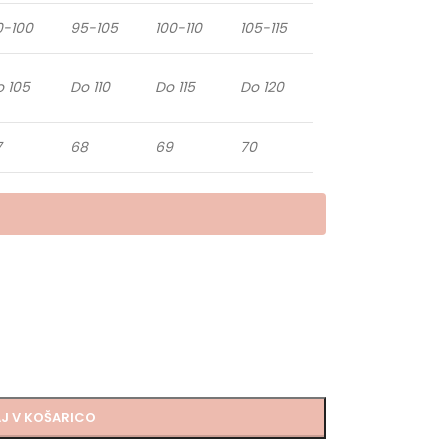
0-100
95-105
100-110
105-115
 105
Do 110
Do 115
Do 120
7
68
69
70
J V KOŠARICO