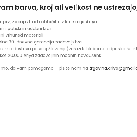
am barva, kroj ali velikost ne ustrezaj
ogov, zakaj izbrati oblačila iz kolekcije Ariya:
rni potiski in udobni kroji
ani vrhunski materiali
olna 30-dnevna garancija zadovoljstva
presna dostava po vsej Sloveniji (vaš izdelek bomo odposlali še is
 kot 20.000 Ariya zadovoljnih modnih navdušenk
 smo, da vam pomagamo – pišite nam na
trgovina.ariya@gmail