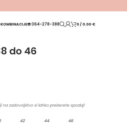
☎️
064-278-388
O
KOMBINACIJE
0
/
0.00
€
38 do 46
ji na zadovoljstvo si lahko preberete spodaj!
0
42
44
46