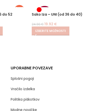
PLUS
SIZE
-20%
-
6 do 52
Sako Iza – UNI (od 36 do 40)
Hlače 
19.92
€
24.90
€
24.90
€
IZBERITE MOŽNOSTI
IZBER
UPORABNE POVEZAVE
Splošni pogoji
Vračilo izdelka
Politika piškotkov
Modne novičke