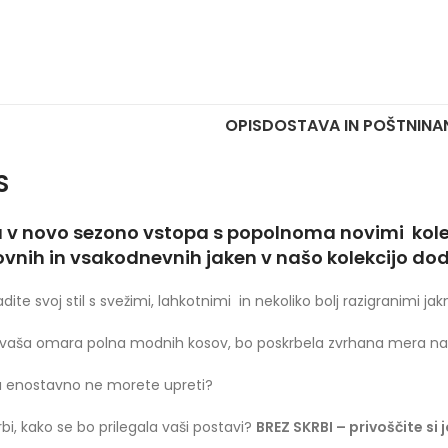
OPIS
DOSTAVA IN POŠTNINA
S
a v novo sezono vstopa s popolnoma novimi kolek
ovnih in vsakodnevnih jaken v našo kolekcijo do
dite svoj stil s svežimi, lahkotnimi in nekoliko bolj razigranimi 
vaša omara polna modnih kosov, bo poskrbela zvrhana mera naš
lu enostavno ne morete upreti?
rbi, kako se bo prilegala vaši postavi?
BREZ SKRBI – privoščite si 