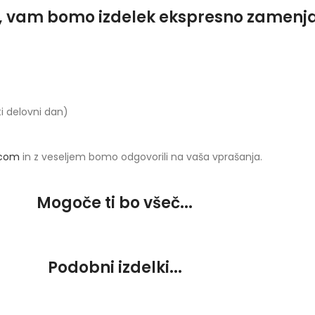
o, vam bomo izdelek ekspresno zamenjali
ti delovni dan)
.com
in z veseljem bomo odgovorili na vaša vprašanja.
Mogoče ti bo všeč...
Podobni izdelki...