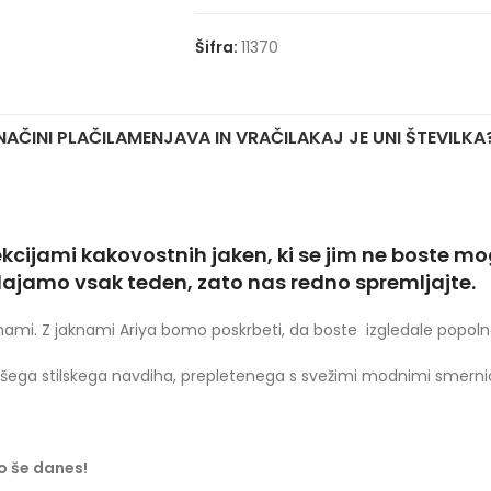
Šifra:
11370
NAČINI PLAČILA
MENJAVA IN VRAČILA
KAJ JE UNI ŠTEVILKA
cijami kakovostnih jaken, ki se jim ne boste mo
dajamo vsak teden, zato nas redno spremljajte.
jaknami. Z jaknami Ariya bomo poskrbeti, da boste izgledale popoln
ega stilskega navdiha, prepletenega s svežimi modnimi smerni
jo še danes!