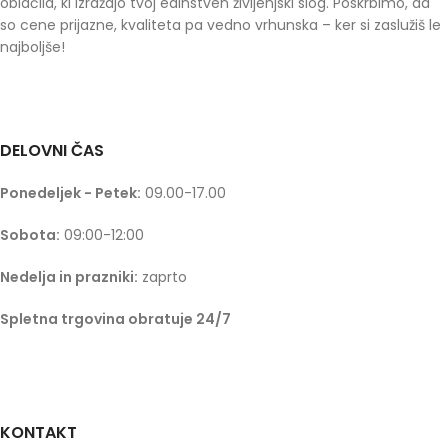
oblačila, ki izražajo tvoj edinstven življenjski slog. Poskrbimo, da
so cene prijazne, kvaliteta pa vedno vrhunska – ker si zaslužiš le
najboljše!
DELOVNI ČAS
Ponedeljek - Petek:
09.00-17.00
Sobota:
09:00-12:00
Nedelja in prazniki:
zaprto
Spletna trgovina obratuje 24/7
KONTAKT