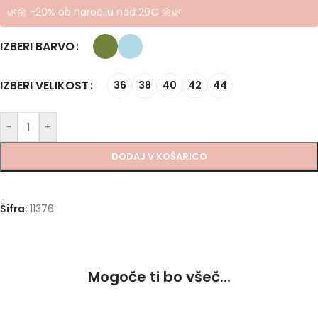
🌿🌼 -20% ob naročilu nad 20€ 🌼🌿
IZBERI BARVO
IZBERI VELIKOST
36
38
40
42
44
-
+
DODAJ V KOŠARICO
Šifra:
11376
Mogoče ti bo všeč...