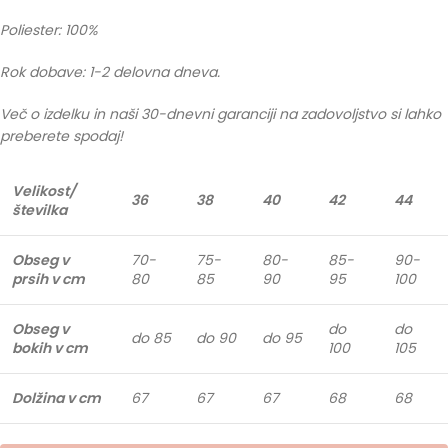
Poliester: 100%
Rok dobave: 1-2 delovna dneva.
Več o izdelku in naši 30-dnevni garanciji na zadovoljstvo si lahko
preberete spodaj!
Velikost/
36
38
40
42
44
številka
Obseg v
70-
75-
80-
85-
90-
prsih v cm
80
85
90
95
100
Obseg v
do
do
do 85
do 90
do 95
bokih v cm
100
105
Dolžina v cm
67
67
67
68
68