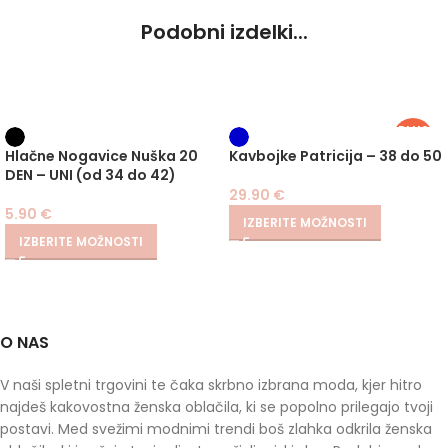
Podobni izdelki...
PLUS
SIZE
Hlačne Nogavice Nuška 20
Kavbojke Patricija – 38 do 50
DEN – UNI (od 34 do 42)
29.90
€
5.90
€
IZBERITE MOŽNOSTI
IZBERITE MOŽNOSTI
O NAS
V naši spletni trgovini te čaka skrbno izbrana moda, kjer hitro
najdeš kakovostna ženska oblačila, ki se popolno prilegajo tvoji
postavi. Med svežimi modnimi trendi boš zlahka odkrila ženska