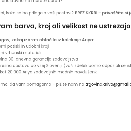
lu enostavno ne morete upreti?
rbi, kako se bo prilegala vaši postavi?
BREZ SKRBI – privoščite si 
am barva, kroj ali velikost ne ustrezaj
ogov, zakaj izbrati oblačila iz kolekcije Ariya:
rni potiski in udobni kroji
ani vrhunski materiali
olna 30-dnevna garancija zadovoljstva
presna dostava po vsej Sloveniji (vaš izdelek bomo odposlali še is
 kot 20.000 Ariya zadovoljnih modnih navdušenk
 smo, da vam pomagamo – pišite nam na
trgovina.ariya@gmail