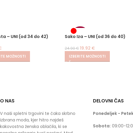
-20%
sta – UNI (od 34 do 42)
Sako Iza – UNI (od 36 do 40)
€
19.92
€
24.90
€
ITE MOŽNOSTI
IZBERITE MOŽNOSTI
O NAS
DELOVNI ČAS
V naši spletni trgovini te čaka skrbno
Ponedeljek - Petek
izbrana moda, kjer hitro najdeš
Sobota:
09:00-12:
kakovostna ženska oblačila, ki se
popolno prilegajo tvoji postavi. Med