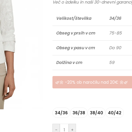
Več o izdelku in naši 30-dnevni garanci
Velikost/številka
34/36
Obseg v prsih v cm
75-85
Obseg v pasu v cm
Do 90
Dolžina v cm
59
🌿🌼 -20% ob naročilu nad 20€ 🌼🌿
34/36
36/38
38/40
40/42
-
+