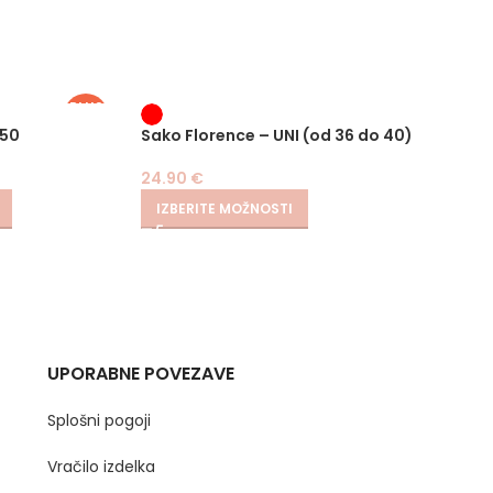
PLUS
SIZE
-
 50
Sako Florence – UNI (od 36 do 40)
Bolero
24.90
€
19.90
€
IZBERITE MOŽNOSTI
IZBER
UPORABNE POVEZAVE
Splošni pogoji
Vračilo izdelka