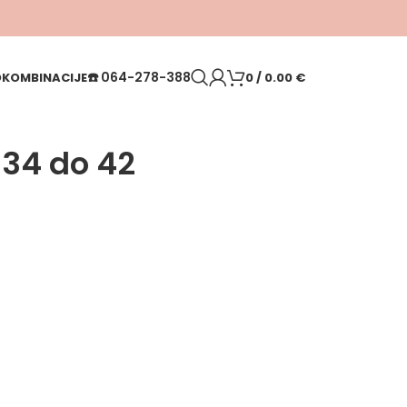
☎️
064-278-388
O
KOMBINACIJE
0
/
0.00
€
 34 do 42