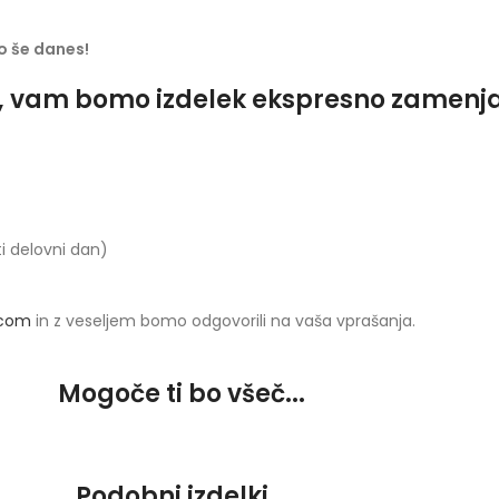
jo še danes!
o, vam bomo izdelek ekspresno zamenjali
ti delovni dan)
.com
in z veseljem bomo odgovorili na vaša vprašanja.
Mogoče ti bo všeč...
Podobni izdelki...