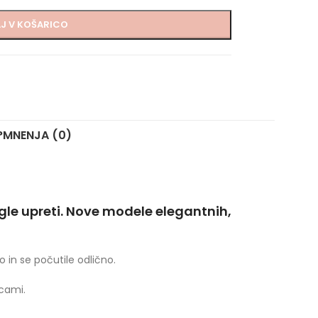
J V KOŠARICO
?
MNENJA (0)
gle upreti. Nove modele elegantnih,
o in se počutile odlično.
cami.