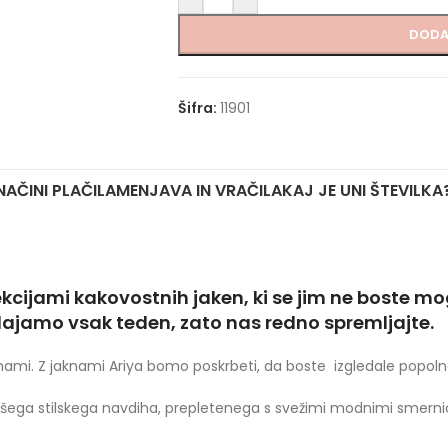
DODA
Šifra:
11901
NAČINI PLAČILA
MENJAVA IN VRAČILA
KAJ JE UNI ŠTEVILKA
cijami kakovostnih jaken, ki se jim ne boste mo
dajamo vsak teden, zato nas redno spremljajte.
jaknami. Z jaknami Ariya bomo poskrbeti, da boste izgledale popoln
ega stilskega navdiha, prepletenega s svežimi modnimi smerni