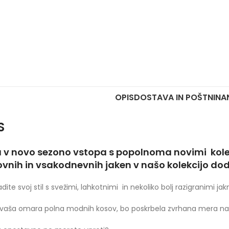
OPIS
DOSTAVA IN POŠTNINA
S
a v novo sezono vstopa s popolnoma novimi kolek
ovnih in vsakodnevnih jaken v našo kolekcijo do
dite svoj stil s svežimi, lahkotnimi in nekoliko bolj razigranimi 
vaša omara polna modnih kosov, bo poskrbela zvrhana mera naš