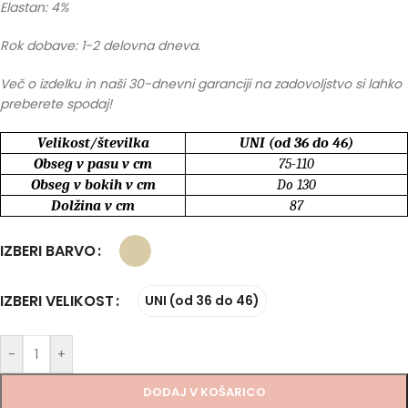
Elastan: 4%
Rok dobave: 1-2 delovna dneva.
Več o izdelku in naši 30-dnevni garanciji na zadovoljstvo si lahko
preberete spodaj!
Velikost/številka
UNI (od 36 do 46)
Obseg v pasu v cm
75-110
Obseg v bokih v cm
Do 130
Dolžina v cm
87
IZBERI BARVO
IZBERI VELIKOST
UNI (od 36 do 46)
-
+
DODAJ V KOŠARICO