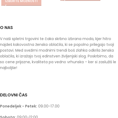
IZBERITE MOŽNOSTI
O NAS
V naši spletni trgovini te čaka skrbno izbrana moda, kjer hitro
najdeš kakovostna ženska oblačila, ki se popolno prilegajo tvoji
postavi. Med svežimi modnimi trendi boš zlahka odkrila ženska
oblačila, ki izražajo tvoj edinstven življenjski slog. Poskrbimo, da
so cene prijazne, kvaliteta pa vedno vrhunska – ker si zaslužiš le
najboljše!
DELOVNI ČAS
Ponedeljek - Petek:
09.00-17.00
Sobota:
09:00-12:00