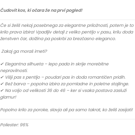
Čudovit kos, ki očara že na prvi pogled!
Če si želiš nekaj posebnega za elegantne priložnosti, potem je to
krilo prava izbira! Vpadljiv detajl z veliko pentljo v pasu, krilu doda
ženstven čar, dolžina pa poskrbi za brezčasno eleganco.
Zakaj ga moraš imeti?
✔ Elegantna silhueta – lepo pada in skrije morebitne
nepravilnosti.
✔ Višji pas s pentljo – poudari pas in doda romantičen pridih.
✔ Bež barva – popolna izbira za pomladne in poletne stajlinge.
✔ Na voljo od velikosti 36 do 46 – ker si vsaka postava zasluži
glamur!
Popolno krilo za poroke, slavja ali pa samo takrat, ko želiš zasijati!
Poliester: 96%