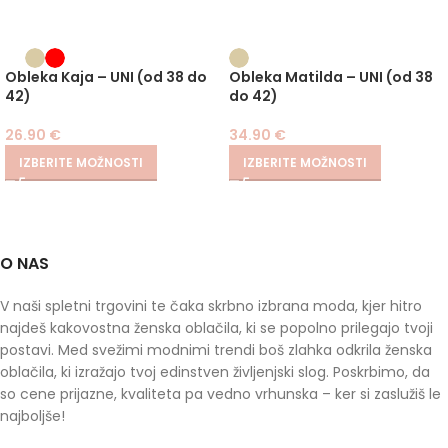
Obleka Kaja – UNI (od 38 do
Obleka Matilda – UNI (od 38
42)
do 42)
26.90
€
34.90
€
IZBERITE MOŽNOSTI
IZBERITE MOŽNOSTI
O NAS
V naši spletni trgovini te čaka skrbno izbrana moda, kjer hitro
najdeš kakovostna ženska oblačila, ki se popolno prilegajo tvoji
postavi. Med svežimi modnimi trendi boš zlahka odkrila ženska
oblačila, ki izražajo tvoj edinstven življenjski slog. Poskrbimo, da
so cene prijazne, kvaliteta pa vedno vrhunska – ker si zaslužiš le
najboljše!