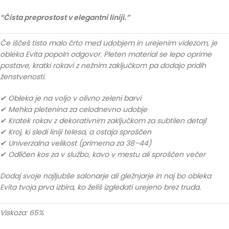
“Čista preprostost v elegantni liniji.”
Če iščeš tisto malo črto med udobjem in urejenim videzom, je
obleka Evita popoln odgovor. Pleten material se lepo oprime
postave, kratki rokavi z nežnim zaključkom pa dodajo pridih
ženstvenosti.
✔ Obleka je na voljo v olivno zeleni barvi
✔ Mehka pletenina za celodnevno udobje
✔ Kratek rokav z dekorativnim zaključkom za subtilen detajl
✔ Kroj, ki sledi liniji telesa, a ostaja sproščen
✔ Univerzalna velikost (primerna za 38–44)
✔ Odličen kos za v službo, kavo v mestu ali sproščen večer
Dodaj svoje najljubše salonarje ali gležnjarje in naj bo obleka
Evita tvoja prva izbira, ko želiš izgledati urejeno brez truda.
Viskoza: 65%