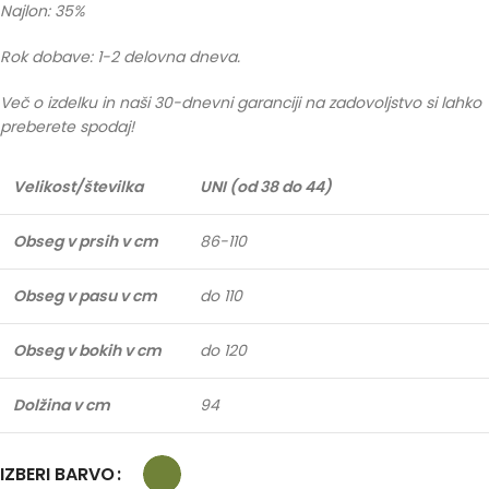
Najlon: 35%
Rok dobave: 1-2 delovna dneva.
Več o izdelku in naši 30-dnevni garanciji na zadovoljstvo si lahko
preberete spodaj!
Velikost/številka
UNI (od 38 do 44)
Obseg v prsih v cm
86-110
Obseg v pasu v cm
do 110
Obseg v bokih v cm
do 120
Dolžina v cm
94
IZBERI BARVO