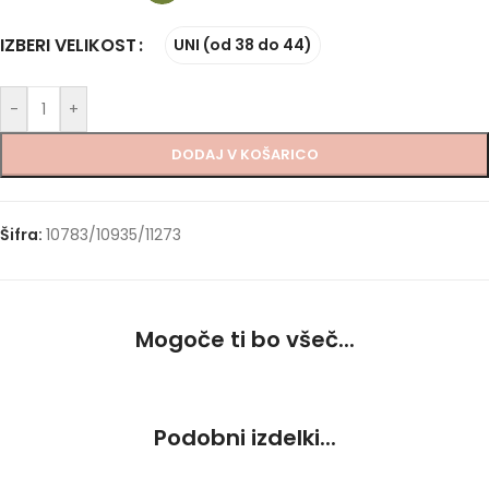
IZBERI VELIKOST
UNI (od 38 do 44)
-
+
DODAJ V KOŠARICO
Šifra:
10783/10935/11273
Mogoče ti bo všeč...
Podobni izdelki...