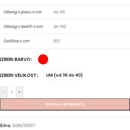
Obseg v pasu v cm
do 95
Obseg v bokih v cm
do 140
Dolžina v cm
150
IZBERI BARVO
IZBERI VELIKOST
UNI (od 36 do 40)
-
+
DODAJ V KOŠARICO
Šifra:
10361/10607