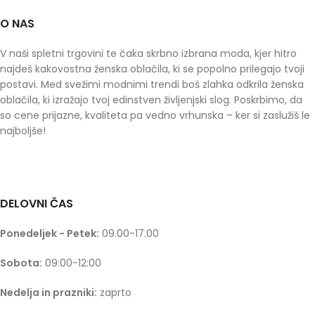
O NAS
V naši spletni trgovini te čaka skrbno izbrana moda, kjer hitro
najdeš kakovostna ženska oblačila, ki se popolno prilegajo tvoji
postavi. Med svežimi modnimi trendi boš zlahka odkrila ženska
oblačila, ki izražajo tvoj edinstven življenjski slog. Poskrbimo, da
so cene prijazne, kvaliteta pa vedno vrhunska – ker si zaslužiš le
najboljše!
DELOVNI ČAS
Ponedeljek - Petek:
09.00-17.00
Sobota:
09:00-12:00
Nedelja in prazniki:
zaprto