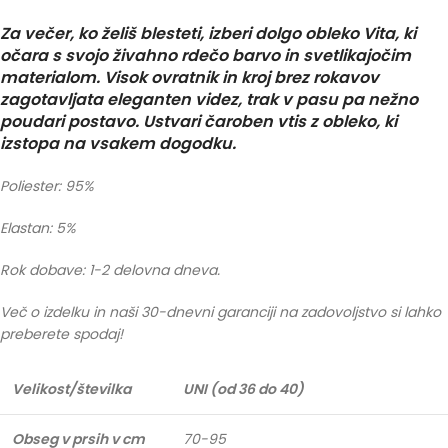
Za večer, ko želiš blesteti, izberi dolgo obleko Vita, ki
očara s svojo živahno rdečo barvo in svetlikajočim
materialom. Visok ovratnik in kroj brez rokavov
zagotavljata eleganten videz, trak v pasu pa nežno
poudari postavo. Ustvari čaroben vtis z obleko, ki
izstopa na vsakem dogodku.
Poliester: 95%
Elastan: 5%
Rok dobave: 1-2 delovna dneva.
Več o izdelku in naši 30-dnevni garanciji na zadovoljstvo si lahko
preberete spodaj!
Velikost/številka
UNI (od 36 do 40)
Obseg v prsih v cm
70-95