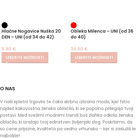
Hlačne Nogavice Nuška 20
Obleka Milenca – UNI (od 36
DEN – UNI (od 34 do 42)
do 40)
5.90
€
39.90
€
IZBERITE MOŽNOSTI
IZBERITE MOŽNOSTI
O NAS
V naši spletni trgovini te čaka skrbno izbrana moda, kjer hitro
najdeš kakovostna ženska oblačila, ki se popolno prilegajo tvoji
postavi. Med svežimi modnimi trendi boš zlahka odkrila ženska
oblačila, ki izražajo tvoj edinstven življenjski slog. Poskrbimo, da
so cene prijazne, kvaliteta pa vedno vrhunska – ker si zaslužiš le
najboljše!