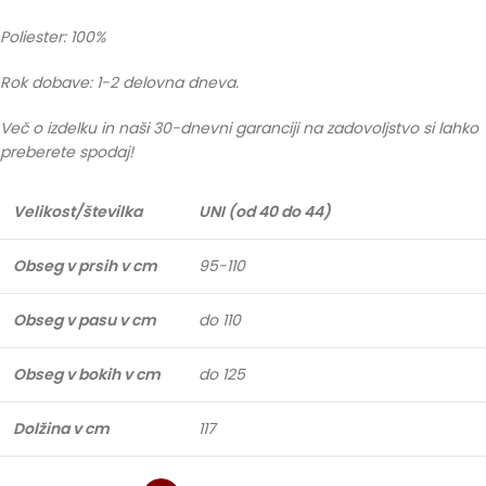
Poliester: 100%
Rok dobave: 1-2 delovna dneva.
Več o izdelku in naši 30-dnevni garanciji na zadovoljstvo si lahko
preberete spodaj!
Velikost/številka
UNI (od 40 do 44)
Obseg v prsih v cm
95-110
Obseg v pasu v cm
do 110
Obseg v bokih v cm
do 125
Dolžina v cm
117