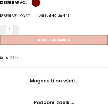
IZBERI BARVO
IZBERI VELIKOST
UNI (od 40 do 44)
-
+
DODAJ V KOŠARICO
Šifra:
11464
Mogoče ti bo všeč...
Podobni izdelki...