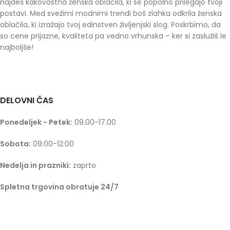
najdeš kakovostna ženska oblačila, ki se popolno prilegajo tvoji
postavi. Med svežimi modnimi trendi boš zlahka odkrila ženska
oblačila, ki izražajo tvoj edinstven življenjski slog. Poskrbimo, da
so cene prijazne, kvaliteta pa vedno vrhunska – ker si zaslužiš le
najboljše!
DELOVNI ČAS
Ponedeljek - Petek:
09.00-17.00
Sobota:
09:00-12:00
Nedelja in prazniki:
zaprto
Spletna trgovina obratuje 24/7