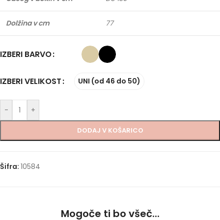
Dolžina v cm
77
IZBERI BARVO
IZBERI VELIKOST
UNI (od 46 do 50)
-
+
DODAJ V KOŠARICO
Šifra:
10584
Mogoče ti bo všeč...