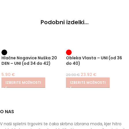
Podobni izdelki...
-20%
Hlačne Nogavice Nuška 20
Obleka Vlasta – UNI (od 36
DEN – UNI (od 34 do 42)
do 40)
5.90
€
23.92
€
29.90
€
IZBERITE MOŽNOSTI
IZBERITE MOŽNOSTI
O NAS
V naši spletni trgovini te čaka skrbno izbrana moda, kjer hitro