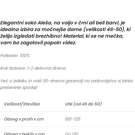
Elegantni sako Aleša, na voljo v črni ali beli barvi, je
idealna izbira za močnejše dame (velikosti 46-50), ki
želijo izgledati brezhibno! Material, ki se ne mečka,
vam bo zagotovil popoln videz.
Poliester: 100%
Rok dobave: 1-2 delovna dneva.
Več o izdelku in naši 30-dnevni garanciji na zadovoljstvo si lahko
preberete spodaj!
Velikost/številka
UNI (od 46 do 50)
Obseg v prsih v cm
100-125
Obseg v bokih v cm
Do 130