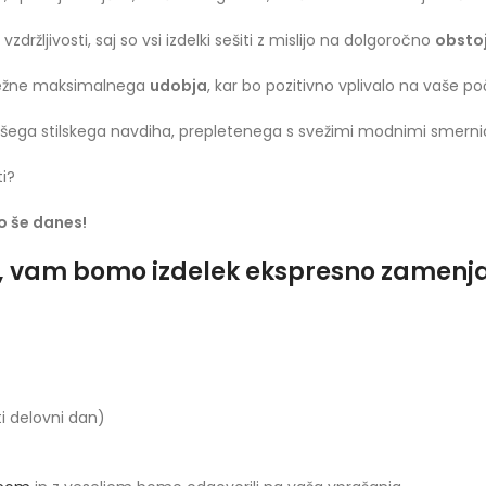
vzdržljivosti, saj so vsi izdelki sešiti z mislijo na dolgoročno
obsto
deležne maksimalnega
udobja
, kar bo pozitivno vplivalo na vaše 
ega stilskega navdiha, prepletenega s svežimi modnimi smerni
ti?
jo še danes!
o, vam bomo izdelek ekspresno zamenjali
ti delovni dan)