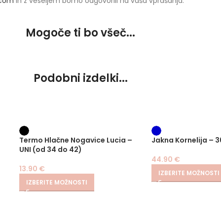
.com
in z veseljem bomo odgovorili na vaša vprašanja.
Mogoče ti bo všeč...
Podobni izdelki...
Termo Hlačne Nogavice Lucia –
Jakna Kornelija – 3
UNI (od 34 do 42)
44.90
€
13.90
€
IZBERITE MOŽNOSTI
IZBERITE MOŽNOSTI