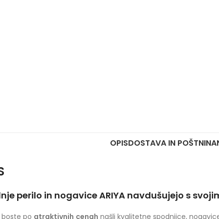
OPIS
DOSTAVA IN POŠTNINA
S
nje perilo in nogavice ARIYA navdušujejo s svojim
s boste po
atraktivnih
cenah
našli kvalitetne spodnjice, nogavic