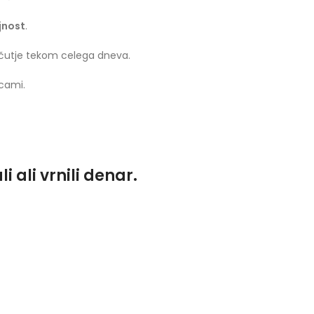
jnost
.
počutje tekom celega dneva.
cami.
 ali vrnili denar.