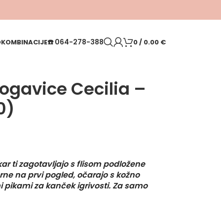
☎️
064-278-388
O
KOMBINACIJE
0
/
0.00
€
ogavice Cecilia –
0)
kar ti zagotavljajo s flisom podložene
rne na prvi pogled, očarajo s kožno
mi pikami za kanček igrivosti. Za samo