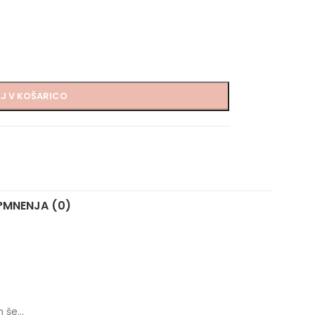
J V KOŠARICO
?
MNENJA (0)
n še…