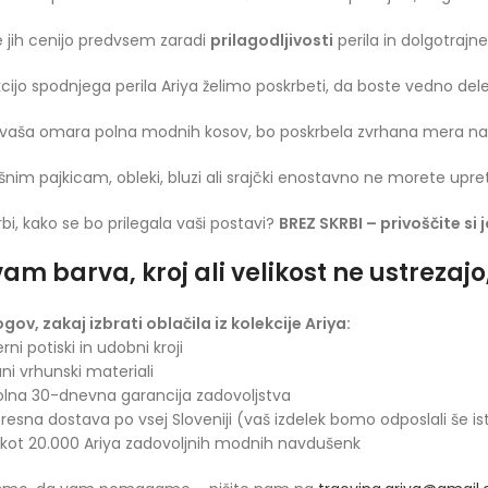
 jih cenijo predvsem zaradi
prilagodljivosti
perila in dolgotrajne 
kcijo spodnjega perila Ariya želimo poskrbeti, da boste vedno 
vaša omara polna modnih kosov, bo poskrbela zvrhana mera naš
šnim pajkicam, obleki, bluzi ali srajčki enostavno ne morete upre
rbi, kako se bo prilegala vaši postavi?
BREZ SKRBI – privoščite si 
am barva, kroj ali velikost ne ustrezaj
ogov, zakaj izbrati oblačila iz kolekcije Ariya:
rni potiski in udobni kroji
ani vrhunski materiali
olna 30-dnevna garancija zadovoljstva
presna dostava po vsej Sloveniji (vaš izdelek bomo odposlali še is
 kot 20.000 Ariya zadovoljnih modnih navdušenk