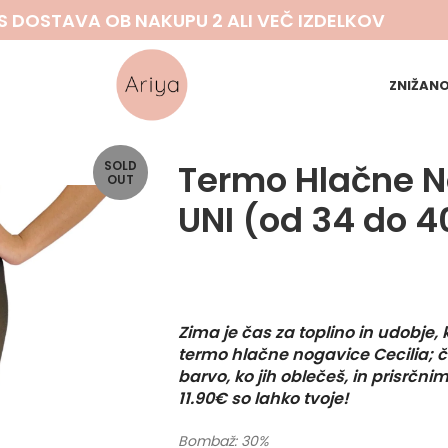
S DOSTAVA OB NAKUPU 2 ALI VEČ IZDELKOV
ZNIŽAN
Termo Hlačne N
SOLD
OUT
UNI (od 34 do 4
Zima je čas za toplino in udobje, 
termo hlačne nogavice Cecilia; č
barvo, ko jih oblečeš, in prisrčni
11.90€ so lahko tvoje!
Bombaž: 30%