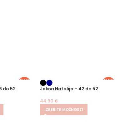
PLUS
PLUS
SIZE
SIZE
-
6 do 52
Jakna Natalija – 42 do 52
Sako I
44.90
€
24.90
€
IZBERITE MOŽNOSTI
IZBER