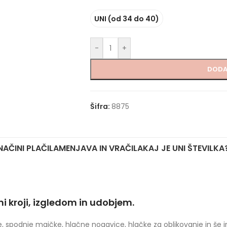
UNI (od 34 do 40)
-
+
DODA
Šifra:
8875
NAČINI PLAČILA
MENJAVA IN VRAČILA
KAJ JE UNI ŠTEVILKA
i kroji, izgledom in udobjem.
e, spodnje majčke, hlačne nogavice, hlačke za oblikovanje in še i