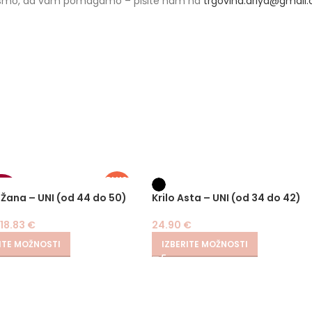
 smo, da vam pomagamo – pišite nam na
trgovina.ariya@gmail
PLUS
SIZE
30%
 Žana – UNI (od 44 do 50)
Krilo Asta – UNI (od 34 do 42)
18.83
€
24.90
€
ITE MOŽNOSTI
IZBERITE MOŽNOSTI