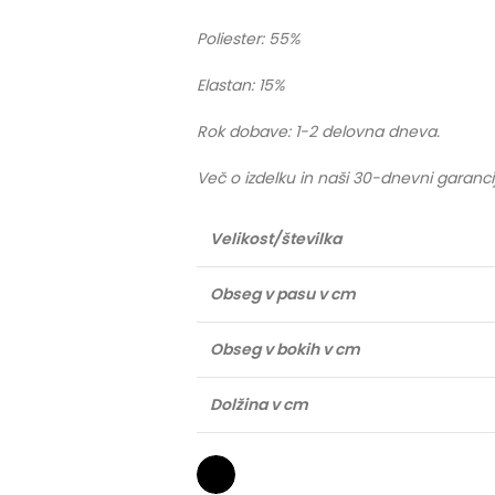
Poliester: 55%
Elastan: 15%
Rok dobave: 1-2 delovna dneva.
Več o izdelku in naši 30-dnevni garanci
Velikost/številka
Obseg v pasu v cm
Obseg v bokih v cm
Dolžina v cm