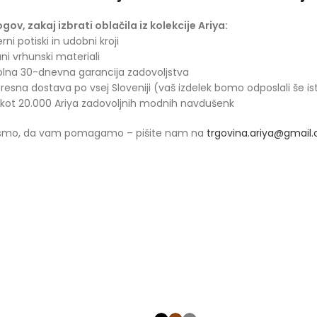
ogov, zakaj izbrati oblačila iz kolekcije Ariya:
rni potiski in udobni kroji
ani vrhunski materiali
olna 30-dnevna garancija zadovoljstva
presna dostava po vsej Sloveniji (vaš izdelek bomo odposlali še is
 kot 20.000 Ariya zadovoljnih modnih navdušenk
 smo, da vam pomagamo – pišite nam na
trgovina.ariya@gmail