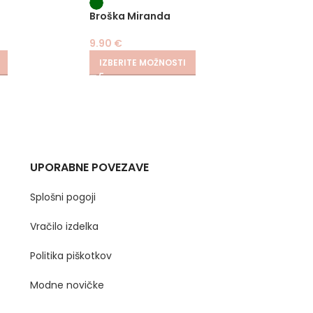
Broška Miranda
Obleka
9.90
€
34.90
IZBERITE MOŽNOSTI
IZBER
UPORABNE POVEZAVE
Splošni pogoji
Vračilo izdelka
Politika piškotkov
Modne novičke