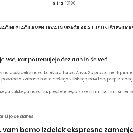
Šifra:
10186
NAČINI PLAČILA
MENJAVA IN VRAČILA
KAJ JE UNI ŠTEVILKA
o vse, kar potrebujejo čez dan in še več.
, smo poskrbeli z novo kolekcijo torbic Ariya. So prostorne, trpež
o poskrbela zvrhana mera našega stilskega navdiha, prepletene
ega stilskega navdiha, prepletenega s svežimi modnimi smerni
e si jo še danes!
o, vam bomo izdelek ekspresno zamenjali