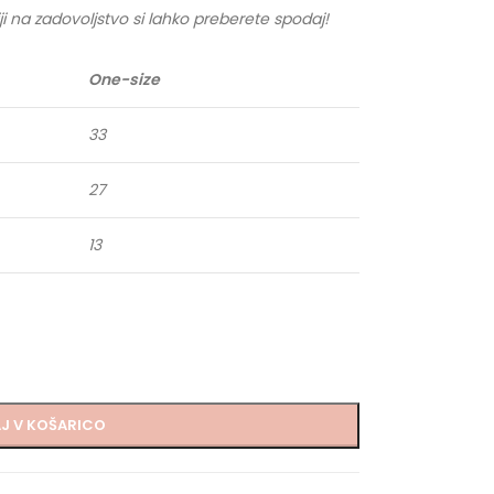
ji na zadovoljstvo si lahko preberete spodaj!
One-size
33
27
13
J V KOŠARICO