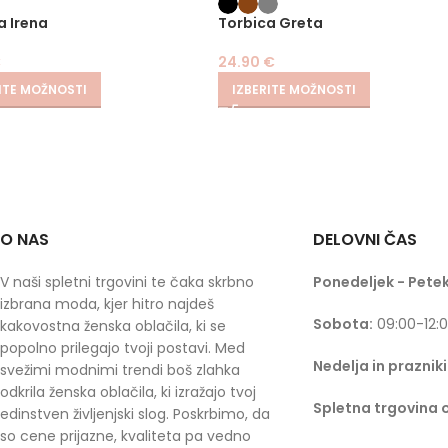
a Irena
Torbica Greta
€
24.90
€
ITE MOŽNOSTI
IZBERITE MOŽNOSTI
O NAS
DELOVNI ČAS
V naši spletni trgovini te čaka skrbno
Ponedeljek - Petek
izbrana moda, kjer hitro najdeš
Sobota:
09:00-12:
kakovostna ženska oblačila, ki se
popolno prilegajo tvoji postavi. Med
Nedelja in prazniki
svežimi modnimi trendi boš zlahka
odkrila ženska oblačila, ki izražajo tvoj
Spletna trgovina 
edinstven življenjski slog. Poskrbimo, da
so cene prijazne, kvaliteta pa vedno