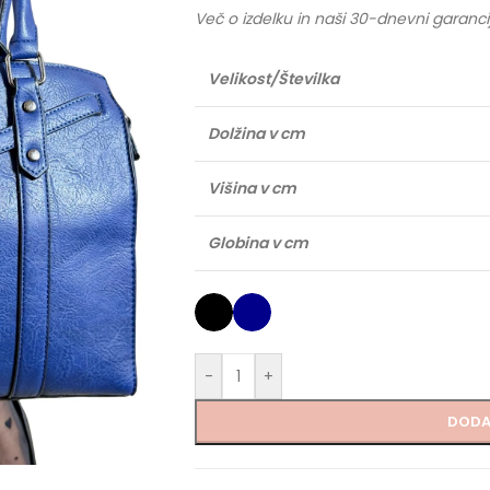
Več o izdelku in naši 30-dnevni garanci
Velikost/Številka
Dolžina v cm
Višina v cm
Globina v cm
-
+
DODA