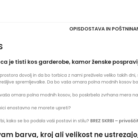
OPIS
DOSTAVA IN POŠTNINA
S
ca je tisti kos garderobe, kamor ženske pospravij
prostora dovolj in da bo torbica z nami preživela veliko takih dni
ešljive spremljevalke. Da bo vaša omara polna modnih kosov b
vaša omara polna modnih kosov, bo poskrbela zvrhana mera naš
bici enostavno ne morete upreti?
rbi, kako se bo podala vaši postavi in stilu?
BREZ SKRBI – privoščit
am barva, kroj ali velikost ne ustrezaj