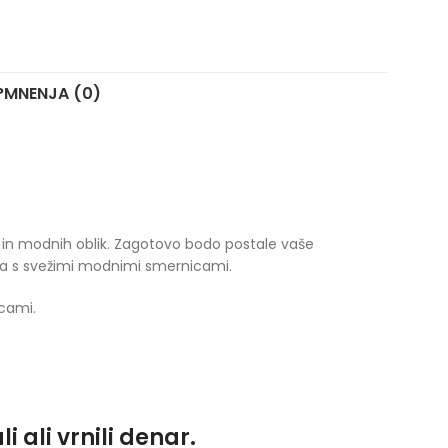
?
MNENJA (0)
ne in modnih oblik. Zagotovo bodo postale vaše
ga s svežimi modnimi smernicami.
cami.
 ali vrnili denar.