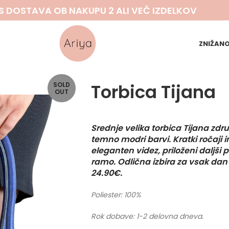
S DOSTAVA OB NAKUPU 2 ALI VEČ IZDELKOV
ZNIŽAN
Torbica Tijana
SOLD
OUT
Srednje velika torbica Tijana združ
temno modri barvi. Kratki ročaji 
eleganten videz, priloženi dalj
ramo. Odlična izbira za vsak dan 
24.90€.
Poliester: 100%
Rok dobave: 1-2 delovna dneva.