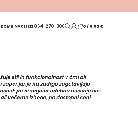
☎️
064-278-388
O
KOMBINACIJE
0
/
0.00
€
uje stil in funkcionalnost v črni ali
in zapenjanje na zadrgo zagotavljajo
ši pašček pa omogoča udobno nošenje čez
ali večerne izhode, po dostopni ceni