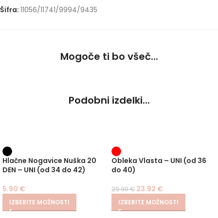
Šifra:
11056/11741/9994/9435
Mogoče ti bo všeč...
Podobni izdelki...
-20%
Hlačne Nogavice Nuška 20
Obleka Vlasta – UNI (od 36
DEN – UNI (od 34 do 42)
do 40)
5.90
€
23.92
€
29.90
€
IZBERITE MOŽNOSTI
IZBERITE MOŽNOSTI