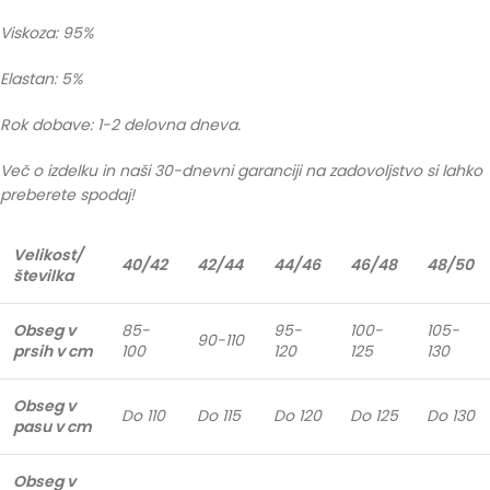
Viskoza: 95%
Elastan: 5%
Rok dobave: 1-2 delovna dneva.
Več o izdelku in naši 30-dnevni garanciji na zadovoljstvo si lahko
preberete spodaj!
Velikost/
40/42
42/44
44/46
46/48
48/50
številka
Obseg v
85-
95-
100-
105-
90-110
prsih v cm
100
120
125
130
Obseg v
Do 110
Do 115
Do 120
Do 125
Do 130
pasu v cm
Obseg v