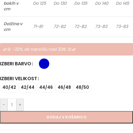
bokih v
Do 125
Do 130
Do 135
Do 140
Do 145
cm
Dolžina v
71-81
72-82
72-82
73-83
73-83
cm
🌿🌼 -20% ob naročilu nad 20€ 🌼🌿
IZBERI BARVO
IZBERI VELIKOST
40/42
42/44
44/46
46/48
48/50
-
+
DODAJ V KOŠARICO