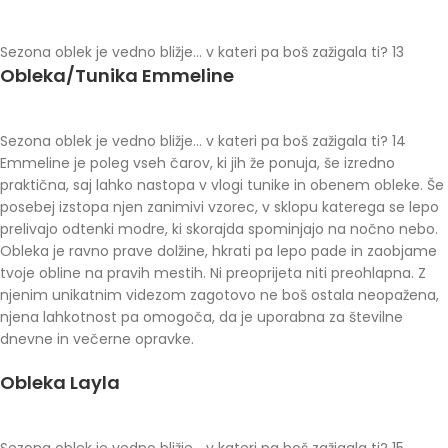
Sezona oblek je vedno bližje… v kateri pa boš zažigala ti? 13
Obleka/Tunika Emmeline
Sezona oblek je vedno bližje… v kateri pa boš zažigala ti? 14
Emmeline je poleg vseh čarov, ki jih že ponuja, še izredno
praktična, saj lahko nastopa v vlogi tunike in obenem obleke. Še
posebej izstopa njen zanimivi vzorec, v sklopu katerega se lepo
prelivajo odtenki modre, ki skorajda spominjajo na nočno nebo.
Obleka je ravno prave dolžine, hkrati pa lepo pade in zaobjame
tvoje obline na pravih mestih. Ni preoprijeta niti preohlapna. Z
njenim unikatnim videzom zagotovo ne boš ostala neopažena,
njena lahkotnost pa omogoča, da je uporabna za številne
dnevne in večerne opravke.
Obleka Layla
Sezona oblek je vedno bližje… v kateri pa boš zažigala ti? 15