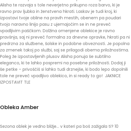
Alisha te razvaja s tole neverjetno prikupno roza barvo, ki je
ravno prav ljubka in ženstvena hkrati. Laskav je tudi kroj, ki
izpostavi tvoje obline na pravih mestih, obenem pa poudari
tvojo naravno linijo pasu z ujemajočim se in ne preveč
vpadljivim paščkom. Dolžina omenjene oblekice je ravno
pravšnja, saj ni preveč formalna za dnevne opravke, hkrati pa ni
predrzna za službene, šolske in podobne obveznosti. Je popolna
za zmenek takoj po službi, saj se prilagodi obema priložnostima.
Poleg že izpostavljenih plusov Alisha ponuja še subtilno
eleganco, ki te lahko pospremi na posebne priložnosti. Dodaj ji
še petke – privoščiš si lahko tudi drznejše, ki bodo lepo dopolnili
tole ne preveč vpadljivo oblekico, in si ready to go! JAKNICE
IZPOSTAVIT TLE
Obleka Amber
Sezona oblek je vedno bližje… v kateri pa boš zažigala ti? 10