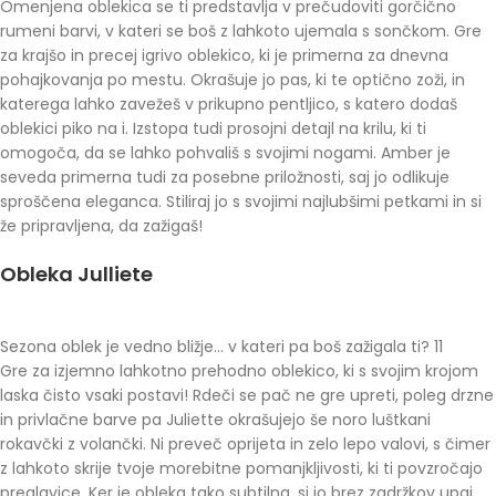
Omenjena oblekica se ti predstavlja v prečudoviti gorčično
rumeni barvi, v kateri se boš z lahkoto ujemala s sončkom. Gre
za krajšo in precej igrivo oblekico, ki je primerna za dnevna
pohajkovanja po mestu. Okrašuje jo pas, ki te optično zoži, in
katerega lahko zavežeš v prikupno pentljico, s katero dodaš
oblekici piko na i. Izstopa tudi prosojni detajl na krilu, ki ti
omogoča, da se lahko pohvališ s svojimi nogami. Amber je
seveda primerna tudi za posebne priložnosti, saj jo odlikuje
sproščena eleganca. Stiliraj jo s svojimi najlubšimi petkami in si
že pripravljena, da zažigaš!
Obleka Julliete
Sezona oblek je vedno bližje… v kateri pa boš zažigala ti? 11
Gre za izjemno lahkotno prehodno oblekico, ki s svojim krojom
laska čisto vsaki postavi! Rdeči se pač ne gre upreti, poleg drzne
in privlačne barve pa Juliette okrašujejo še noro luštkani
rokavčki z volančki. Ni preveč oprijeta in zelo lepo valovi, s čimer
z lahkoto skrije tvoje morebitne pomanjkljivosti, ki ti povzročajo
preglavice. Ker je obleka tako subtilna, si jo brez zadržkov upaj