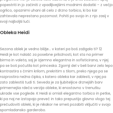
popestriti in jo začiniti z vpadljivejšimi modnimi dodatki – z večjo
ogrlico, opaznimi uhani ali celo z drzno torbico, ki bo kar
zahtevala neprestano pozornost. Pohiti po svojo in z njo zasij v
svoji najboljši luči.
Obleka Heidi
Sezona oblek je vedno bližje… v kateri pa boš zažigala ti? 12
Heidi je kot nalašč za posebne priložnosti, kot sta na primer
birma in valeta, saj je izjemno elegantna in sofisticirana, v njej
pa se boš počutila kot princeska. Zgornji del v beli barvi zelo lepo
kontrastira s črnim krilom, prekritim s tilom, preko njega pa se
razprostira nežna čipka, s katero obleka kar zablesti, v njej pa
zato zablestiš tudi ti. Seveda je za ljubiteljice drznejših barv
primernejša rdeča verzija obleke, ki enostavno v trenutku
ukrade vse poglede. K Heidi si omisli elegantno torbico in petke,
ki pa naj ne izstopajo preveč in tako prepustijo glavno vlogo tej
prečudoviti obleki, ki je nikakor ne smeš pozabiti vključiti v svojo
spomladansko garderobo.