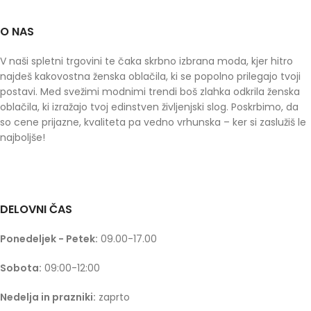
O NAS
V naši spletni trgovini te čaka skrbno izbrana moda, kjer hitro
najdeš kakovostna ženska oblačila, ki se popolno prilegajo tvoji
postavi. Med svežimi modnimi trendi boš zlahka odkrila ženska
oblačila, ki izražajo tvoj edinstven življenjski slog. Poskrbimo, da
so cene prijazne, kvaliteta pa vedno vrhunska – ker si zaslužiš le
najboljše!
DELOVNI ČAS
Ponedeljek - Petek:
09.00-17.00
Sobota:
09:00-12:00
Nedelja in prazniki:
zaprto