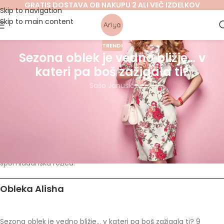
GRATIS DOSTAVA OB NAKUPU 2 ALI VEČ IZDELKOV
Skip to navigation
Skip to main content
TRENDI
Sezona oblek je vedno bližje… v
kateri pa boš zažigala ti?
0
Sašo Janušić
Spomladanski sončni žarki nas že razvajajo in nas napeljujejo k
noro luštkanim lahkotnim oblekicam, ki poživijo vsako žensko in
jo začinijo z ženstvenostjo. Pomlad je prišla tudi v Ariyo, s sabo
pa je prinesla še modne obleke vseh velikosti, krojev, barv in
vzorcev. Med njimi moraš nujno pobrskati tudi ti, saj ti Ariya
obljublja, da se boš v njih počutila kot najlepše razcvetena
spomladanska rožica.
Obleka Alisha
Sezona oblek je vedno bližje… v kateri pa boš zažigala ti? 9