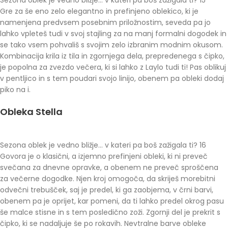
Gre za še eno zelo elegantno in prefinjeno oblekico, ki je
namenjena predvsem posebnim priložnostim, seveda pa jo
lahko vpleteš tudi v svoj stajling za na manj formalni dogodek in
se tako vsem pohvališ s svojim zelo izbranim modnim okusom.
Kombinacija krila iz tila in zgornjega dela, prepredenega s čipko,
je popolna za zvezdo večera, ki si lahko z Laylo tudi ti! Pas oblikuj
v pentljico in s tem poudari svojo linijo, obenem pa obleki dodaj
piko na i.
Obleka Stella
Sezona oblek je vedno bližje… v kateri pa boš zažigala ti? 16
Govora je o klasični, a izjemno prefinjeni obleki, ki ni preveč
svečana za dnevne opravke, a obenem ne preveč sproščena
za večerne dogodke. Njen kroj omogoča, da skriješ morebitni
odvečni trebušček, saj je predel, ki ga zaobjema, v črni barvi,
obenem pa je oprijet, kar pomeni, da ti lahko predel okrog pasu
še malce stisne in s tem posledično zoži. Zgornji del je prekrit s
čipko, ki se nadaljuje še po rokavih. Nevtralne barve obleke