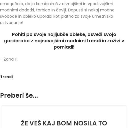
omogočajo, da jo kombiniraš z drznejšimi in vpadjivejšimi
modnimi dodatki, torbico in čevlji. Dopusti si nekaj modne
svobode in obleko uporabi kot platno za svoje umetniško
ustvarjanje!
Pohiti po svoje najljubše obleke, osveži svojo
garderobo z najnovejšimi modnimi trendi in zaživi v
pomladi!
– Žana H.
Trendi
Preberi še...
ŽE VEŠ KAJ BOM NOSILA TO