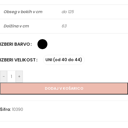
Obseg v bokih v cm
do 125
Dolžina v cm
63
IZBERI BARVO
IZBERI VELIKOST
UNI (od 40 do 44)
-
+
DODAJ V KOŠARICO
Šifra:
10390