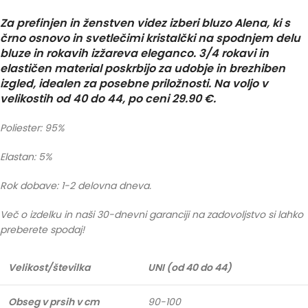
Za prefinjen in ženstven videz izberi bluzo Alena, ki s
črno osnovo in svetlečimi kristalčki na spodnjem delu
bluze in rokavih izžareva eleganco. 3/4 rokavi in
elastičen material poskrbijo za udobje in brezhiben
izgled, idealen za posebne priložnosti. Na voljo v
velikostih od 40 do 44, po ceni 29.90 €.
Poliester: 95%
Elastan: 5%
Rok dobave: 1-2 delovna dneva.
Več o izdelku in naši 30-dnevni garanciji na zadovoljstvo si lahko
preberete spodaj!
Velikost/številka
UNI (od 40 do 44)
Obseg v prsih v cm
90-100