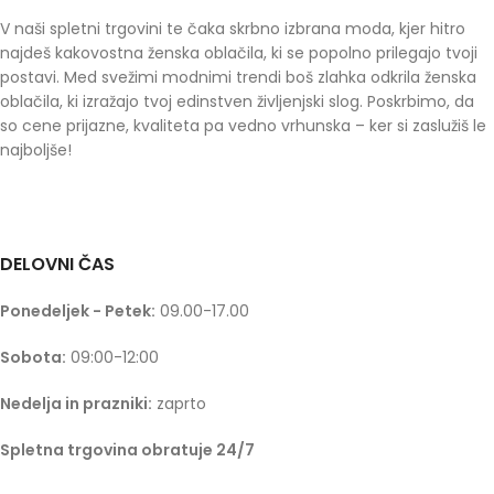
V naši spletni trgovini te čaka skrbno izbrana moda, kjer hitro
najdeš kakovostna ženska oblačila, ki se popolno prilegajo tvoji
postavi. Med svežimi modnimi trendi boš zlahka odkrila ženska
oblačila, ki izražajo tvoj edinstven življenjski slog. Poskrbimo, da
so cene prijazne, kvaliteta pa vedno vrhunska – ker si zaslužiš le
najboljše!
DELOVNI ČAS
Ponedeljek - Petek:
09.00-17.00
Sobota:
09:00-12:00
Nedelja in prazniki:
zaprto
Spletna trgovina obratuje 24/7