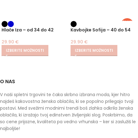
PLUS
SIZE
Hlače Iza – od 34 do 42
Kavbojke Sofija – 40 do 54
29.90
€
29.90
€
IZBERITE MOŽNOSTI
IZBERITE MOŽNOSTI
O NAS
V naši spletni trgovini te čaka skrbno izbrana moda, kjer hitro
najdeš kakovostna ženska oblačila, ki se popolno prilegajo tvoji
postavi. Med svežimi modnimi trendi boš zlahka odkrila ženska
oblačila, ki izražajo tvoj edinstven življenjski slog. Poskrbimo, da
so cene prijazne, kvaliteta pa vedno vrhunska – ker si zaslužiš le
najboljše!