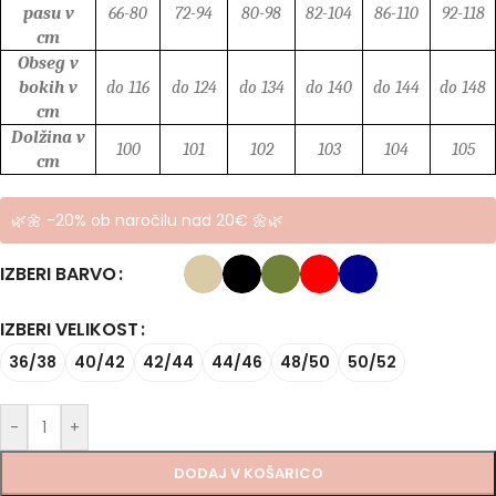
pasu v
66-80
72-94
80-98
82-104
86-110
92-118
cm
Obseg v
bokih v
do 116
do 124
do 134
do 140
do 144
do 148
cm
Dolžina v
100
101
102
103
104
105
cm
🌿🌼 -20% ob naročilu nad 20€ 🌼🌿
IZBERI BARVO
IZBERI VELIKOST
36/38
40/42
42/44
44/46
48/50
50/52
-
+
DODAJ V KOŠARICO