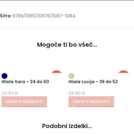
Šifra:
9799/10810/10878/11097-11284
Mogoče ti bo všeč...
PLUS
PLUS
SIZE
SIZE
Hlače Sara – 34 do 50
Hlače Lucija – 36 do 52
29.90
€
29.90
€
IZBERITE MOŽNOSTI
IZBERITE MOŽNOSTI
Podobni izdelki...