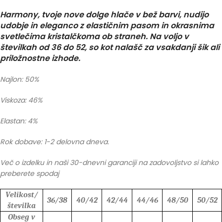
Harmony, tvoje nove dolge hlače v bež barvi, nudijo
udobje in eleganco z elastičnim pasom in okrasnima
svetlečima kristalčkoma ob straneh. Na voljo v
številkah od 36 do 52, so kot nalašč za vsakdanji šik ali
priložnostne izhode.
Najlon: 50%
Viskoza: 46%
Elastan: 4%
Rok dobave: 1-2 delovna dneva.
Več o izdelku in naši 30-dnevni garanciji na zadovoljstvo si lahko
preberete spodaj
Velikost/
36/38
40/42
42/44
44/46
48/50
50/52
številka
Obseg v