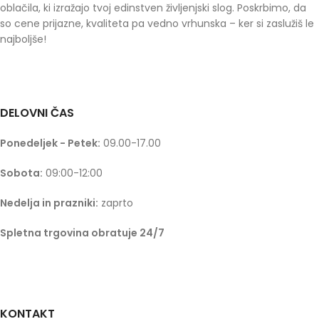
oblačila, ki izražajo tvoj edinstven življenjski slog. Poskrbimo, da
so cene prijazne, kvaliteta pa vedno vrhunska – ker si zaslužiš le
najboljše!
DELOVNI ČAS
Ponedeljek - Petek:
09.00-17.00
Sobota:
09:00-12:00
Nedelja in prazniki:
zaprto
Spletna trgovina obratuje 24/7
KONTAKT