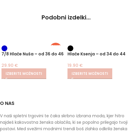
Podobni izdelki...
PLUS
SIZE
7/8 Hlače Nuša – od 36 do 46
Hlače Ksenja – od 34 do 44
29.90
€
19.90
€
IZBERITE MOŽNOSTI
IZBERITE MOŽNOSTI
O NAS
V naši spletni trgovini te čaka skrbno izbrana moda, kjer hitro
najdeš kakovostna ženska oblačila, ki se popolno prilegajo tvoji
postavi. Med svežimi modnimi trendi boš zlahka odkrila ženska