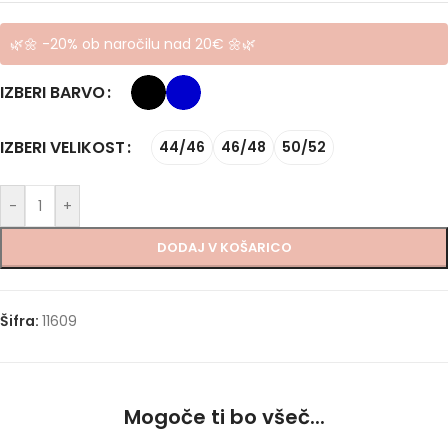
🌿🌼 -20% ob naročilu nad 20€ 🌼🌿
IZBERI BARVO
IZBERI VELIKOST
44/46
46/48
50/52
-
+
DODAJ V KOŠARICO
Šifra:
11609
Mogoče ti bo všeč...