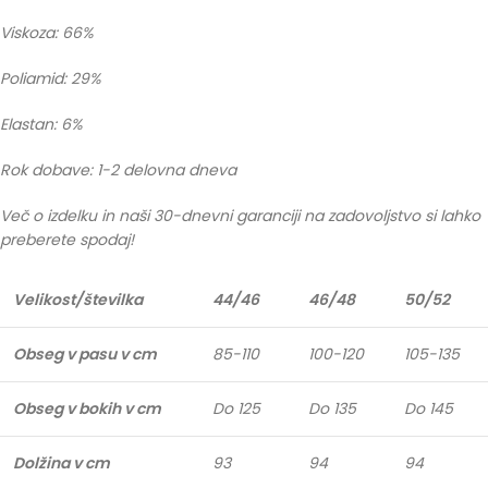
Viskoza: 66%
Poliamid: 29%
Elastan: 6%
Rok dobave: 1-2 delovna dneva
Več o izdelku in naši 30-dnevni garanciji na zadovoljstvo si lahko
preberete spodaj!
Velikost/številka
44/46
46/48
50/52
Obseg v pasu v cm
85-110
100-120
105-135
Obseg v bokih v cm
Do 125
Do 135
Do 145
Dolžina v cm
93
94
94