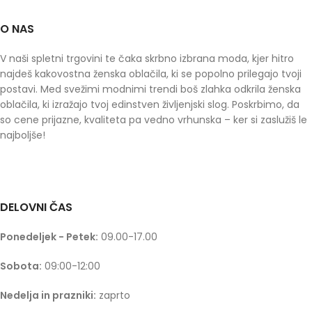
O NAS
V naši spletni trgovini te čaka skrbno izbrana moda, kjer hitro
najdeš kakovostna ženska oblačila, ki se popolno prilegajo tvoji
postavi. Med svežimi modnimi trendi boš zlahka odkrila ženska
oblačila, ki izražajo tvoj edinstven življenjski slog. Poskrbimo, da
so cene prijazne, kvaliteta pa vedno vrhunska – ker si zaslužiš le
najboljše!
DELOVNI ČAS
Ponedeljek - Petek:
09.00-17.00
Sobota:
09:00-12:00
Nedelja in prazniki:
zaprto