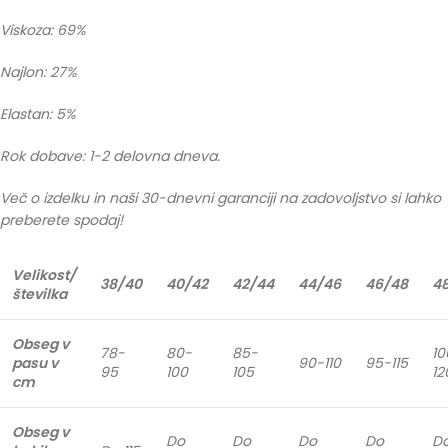
Viskoza: 69%
Najlon: 27%
Elastan: 5%
Rok dobave: 1-2 delovna dneva.
Več o izdelku in naši 30-dnevni garanciji na zadovoljstvo si lahko
preberete spodaj!
Velikost/
38/40
40/42
42/44
44/46
46/48
4
številka
Obseg v
78-
80-
85-
10
pasu v
90-110
95-115
95
100
105
12
cm
Obseg v
Do
Do
Do
Do
D