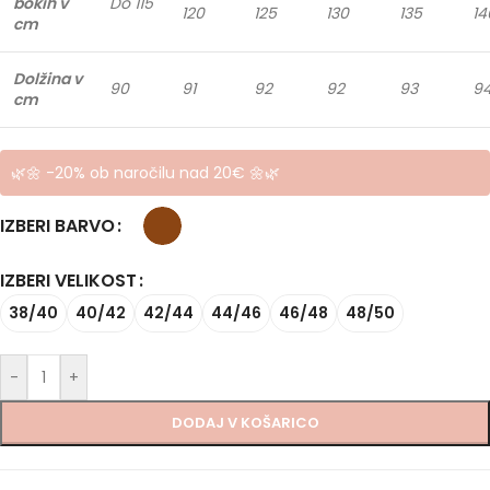
bokih v
Do 115
120
125
130
135
14
cm
Dolžina v
90
91
92
92
93
9
cm
🌿🌼 -20% ob naročilu nad 20€ 🌼🌿
IZBERI BARVO
IZBERI VELIKOST
38/40
40/42
42/44
44/46
46/48
48/50
-
+
DODAJ V KOŠARICO