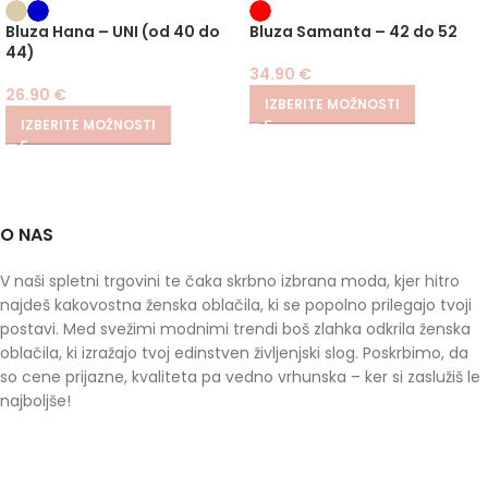
PLUS
SIZE
Bluza Hana – UNI (od 40 do
Bluza Samanta – 42 do 52
44)
34.90
€
26.90
€
IZBERITE MOŽNOSTI
IZBERITE MOŽNOSTI
O NAS
V naši spletni trgovini te čaka skrbno izbrana moda, kjer hitro
najdeš kakovostna ženska oblačila, ki se popolno prilegajo tvoji
postavi. Med svežimi modnimi trendi boš zlahka odkrila ženska
oblačila, ki izražajo tvoj edinstven življenjski slog. Poskrbimo, da
so cene prijazne, kvaliteta pa vedno vrhunska – ker si zaslužiš le
najboljše!