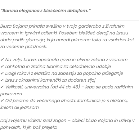
“Barvna eleganca z bleščečim detajlom.”
Bluza Bojana prinaša svežino v tvojo garderobo z živahnim
vzorcem in igrivimi odtenki. Poseben bleščeč detajl na izrezu
doda pridih glamurja, ki jo naredi primerno tako za vsakdan kot
za večerne priložnosti.
✔ Na voljo barve: opečnato rjava in olivno zelena z vzorcem
✔ Lahkotna in zračna tkanina za celodnevno udobje
✔ Dolgi rokavi z elastiko na zapestju za popolno prileganje
✔ Izrez z okrasnimi kamenčki za dodaten sijaj
✔ Velikosti: univerzalna (od 44 do 48) – lepo se poda različnim
postavam
✔ Od pisarne do večernega izhoda: kombiniraš jo s hlačami,
krilom ali jeansom
Daj svojemu videzu svež zagon – obleci bluzo Bojana in uživaj v
pohvalah, ki jih boš prejela.