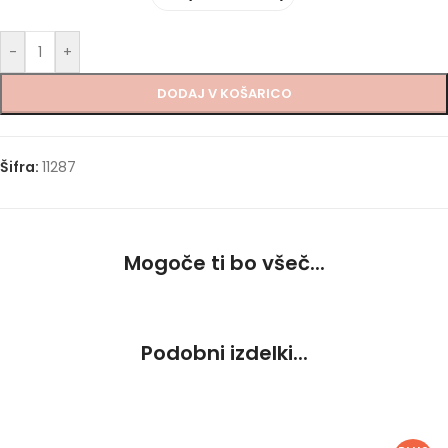
-
+
DODAJ V KOŠARICO
Šifra:
11287
Mogoče ti bo všeč...
Podobni izdelki...