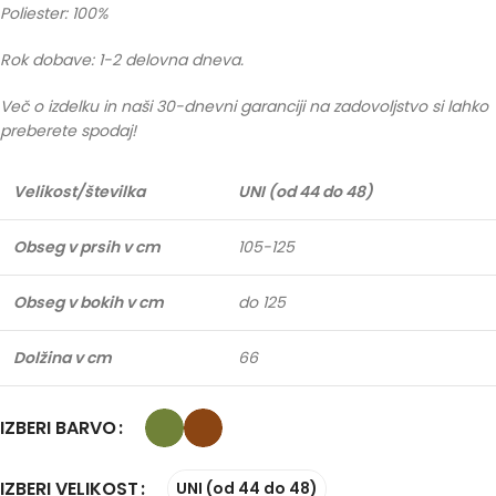
Poliester: 100%
Rok dobave: 1-2 delovna dneva.
Več o izdelku in naši 30-dnevni garanciji na zadovoljstvo si lahko
preberete spodaj!
Velikost/številka
UNI (od 44 do 48)
Obseg v prsih v cm
105-125
Obseg v bokih v cm
do 125
Dolžina v cm
66
IZBERI BARVO
IZBERI VELIKOST
UNI (od 44 do 48)