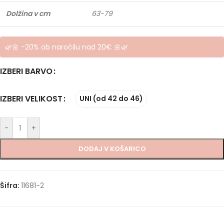
Dolžina v cm
63-79
🌿🌼 -20% ob naročilu nad 20€ 🌼🌿
IZBERI BARVO
IZBERI VELIKOST
UNI (od 42 do 46)
-
+
DODAJ V KOŠARICO
Šifra:
11681-2