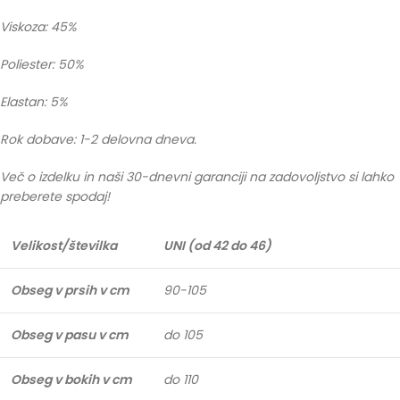
Viskoza: 45%
Poliester: 50%
Elastan: 5%
Rok dobave: 1-2 delovna dneva.
Več o izdelku in naši 30-dnevni garanciji na zadovoljstvo si lahko
preberete spodaj!
Velikost/številka
UNI (od 42 do 46)
Obseg v prsih v cm
90-105
Obseg v pasu v cm
do 105
Obseg v bokih v cm
do 110