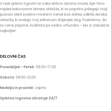
V naši spletni trgovini te čaka skrbno izbrana moda, kjer hitro
najdeš kakovostna ženska oblačila, ki se popolno prilegajo tvoji
postavi. Med svežimi modnimi trendi boš zlahka odkrila ženska
oblačila, ki izražajo tvoj edinstven življenjski slog. Poskrbimo, da
so cene prijazne, kvaliteta pa vedno vrhunska – ker si zaslužiš le
najboljše!
DELOVNI ČAS
Ponedeljek - Petek:
09.00-17.00
Sobota:
09:00-12:00
Nedelja in prazniki:
zaprto
Spletna trgovina obratuje 24/7