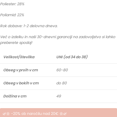
Poliester: 28%
Poliamid: 22%
Rok dobave: 1-2 delovna dneva.
Več o izdelku in naši 30-dnevni garanciji na zadovoljstvo si lahko
preberete spodaj!
Velikost/številka
UNI (od 34 do 38)
Obseg v prsih v cm
60-80
Obseg v bokih v cm
do 80
Dolžina v cm
49
🌿🌼 -20% ob naročilu nad 20€ 🌼🌿