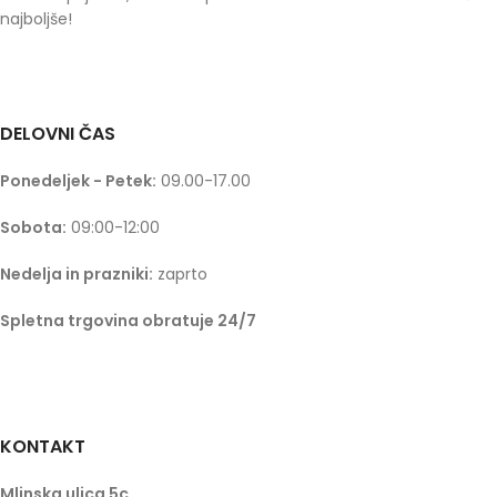
najboljše!
DELOVNI ČAS
Ponedeljek - Petek:
09.00-17.00
Sobota:
09:00-12:00
Nedelja in prazniki:
zaprto
Spletna trgovina obratuje 24/7
KONTAKT
Mlinska ulica 5c