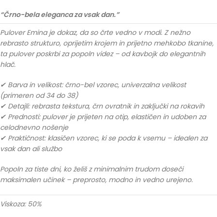
“Črno-bela eleganca za vsak dan.”
Pulover Emina je dokaz, da so črte vedno v modi. Z nežno
rebrasto strukturo, oprijetim krojem in prijetno mehkobo tkanine,
ta pulover poskrbi za popoln videz – od kavbojk do elegantnih
hlač.
✔ Barva in velikost: črno-bel vzorec, univerzalna velikost
(primeren od 34 do 38)
✔ Detajli: rebrasta tekstura, črn ovratnik in zaključki na rokavih
✔ Prednosti: pulover je prijeten na otip, elastičen in udoben za
celodnevno nošenje
✔ Praktičnost: klasičen vzorec, ki se poda k vsemu – idealen za
vsak dan ali službo
Popoln za tiste dni, ko želiš z minimalnim trudom doseči
maksimalen učinek – preprosto, modno in vedno urejeno.
Viskoza: 50%