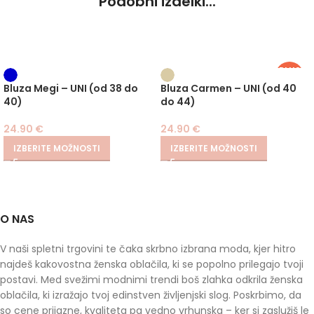
Podobni izdelki...
PLUS
SIZE
Bluza Megi – UNI (od 38 do
Bluza Carmen – UNI (od 40
40)
do 44)
24.90
€
24.90
€
IZBERITE MOŽNOSTI
IZBERITE MOŽNOSTI
O NAS
V naši spletni trgovini te čaka skrbno izbrana moda, kjer hitro
najdeš kakovostna ženska oblačila, ki se popolno prilegajo tvoji
postavi. Med svežimi modnimi trendi boš zlahka odkrila ženska
oblačila, ki izražajo tvoj edinstven življenjski slog. Poskrbimo, da
so cene prijazne, kvaliteta pa vedno vrhunska – ker si zaslužiš le