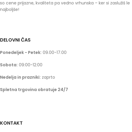
so cene prijazne, kvaliteta pa vedno vrhunska – ker si zaslužiš le
najboljše!
DELOVNI ČAS
Ponedeljek - Petek:
09.00-17.00
Sobota:
09:00-12:00
Nedelja in prazniki:
zaprto
Spletna trgovina obratuje 24/7
KONTAKT