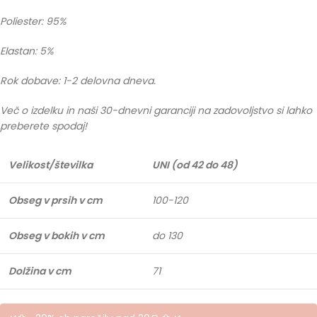
Poliester: 95%
Elastan: 5%
Rok dobave: 1-2 delovna dneva.
Več o izdelku in naši 30-dnevni garanciji na zadovoljstvo si lahko
preberete spodaj!
Velikost/številka
UNI (od 42 do 48)
Obseg v prsih v cm
100-120
Obseg v bokih v cm
do 130
Dolžina v cm
71