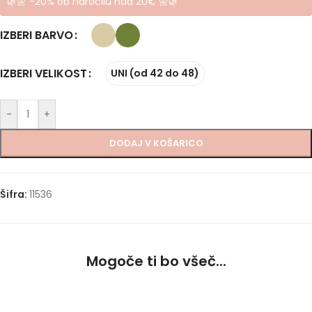
🌿🌼 -20% ob naročilu nad 20€ 🌼🌿
IZBERI BARVO
IZBERI VELIKOST
UNI (od 42 do 48)
-
+
DODAJ V KOŠARICO
Šifra:
11536
Mogoče ti bo všeč...