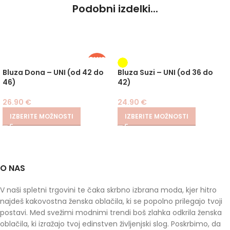
Podobni izdelki...
PLUS
SIZE
Bluza Dona – UNI (od 42 do
Bluza Suzi – UNI (od 36 do
46)
42)
26.90
€
24.90
€
IZBERITE MOŽNOSTI
IZBERITE MOŽNOSTI
O NAS
V naši spletni trgovini te čaka skrbno izbrana moda, kjer hitro
najdeš kakovostna ženska oblačila, ki se popolno prilegajo tvoji
postavi. Med svežimi modnimi trendi boš zlahka odkrila ženska
oblačila, ki izražajo tvoj edinstven življenjski slog. Poskrbimo, da