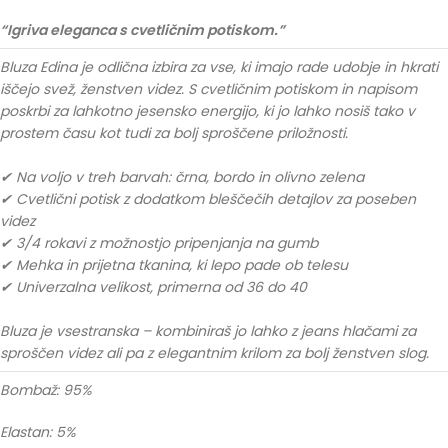
“Igriva eleganca s cvetličnim potiskom.”
Bluza Edina je odlična izbira za vse, ki imajo rade udobje in hkrati
iščejo svež, ženstven videz. S cvetličnim potiskom in napisom
poskrbi za lahkotno jesensko energijo, ki jo lahko nosiš tako v
prostem času kot tudi za bolj sproščene priložnosti.
✔ Na voljo v treh barvah: črna, bordo in olivno zelena
✔ Cvetlični potisk z dodatkom bleščečih detajlov za poseben
videz
✔ 3/4 rokavi z možnostjo pripenjanja na gumb
✔ Mehka in prijetna tkanina, ki lepo pade ob telesu
✔ Univerzalna velikost, primerna od 36 do 40
Bluza je vsestranska – kombiniraš jo lahko z jeans hlačami za
sproščen videz ali pa z elegantnim krilom za bolj ženstven slog.
Bombaž: 95%
Elastan: 5%