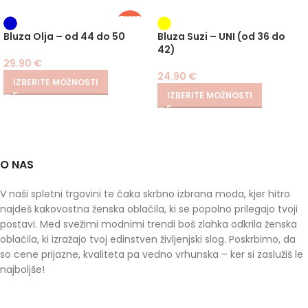
PLUS
SIZE
Bluza Olja – od 44 do 50
Bluza Suzi – UNI (od 36 do
42)
29.90
€
24.90
€
IZBERITE MOŽNOSTI
IZBERITE MOŽNOSTI
O NAS
V naši spletni trgovini te čaka skrbno izbrana moda, kjer hitro
najdeš kakovostna ženska oblačila, ki se popolno prilegajo tvoji
postavi. Med svežimi modnimi trendi boš zlahka odkrila ženska
oblačila, ki izražajo tvoj edinstven življenjski slog. Poskrbimo, da
so cene prijazne, kvaliteta pa vedno vrhunska – ker si zaslužiš le
najboljše!