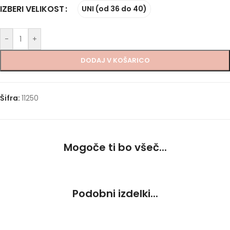
IZBERI VELIKOST
UNI (od 36 do 40)
-
+
DODAJ V KOŠARICO
Šifra:
11250
Mogoče ti bo všeč...
Podobni izdelki...