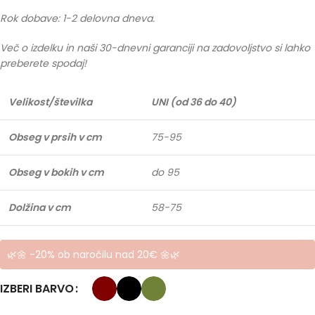
Rok dobave: 1-2 delovna dneva.
Več o izdelku in naši 30-dnevni garanciji na zadovoljstvo si lahko
preberete spodaj!
Velikost/številka
UNI (od 36 do 40)
Obseg v prsih v cm
75-95
Obseg v bokih v cm
do 95
Dolžina v cm
58-75
🌿🌼 -20% ob naročilu nad 20€ 🌼🌿
IZBERI BARVO