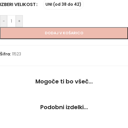
IZBERI VELIKOST
UNI (od 38 do 42)
-
+
DODAJ V KOŠARICO
Šifra:
11523
Mogoče ti bo všeč...
Podobni izdelki...