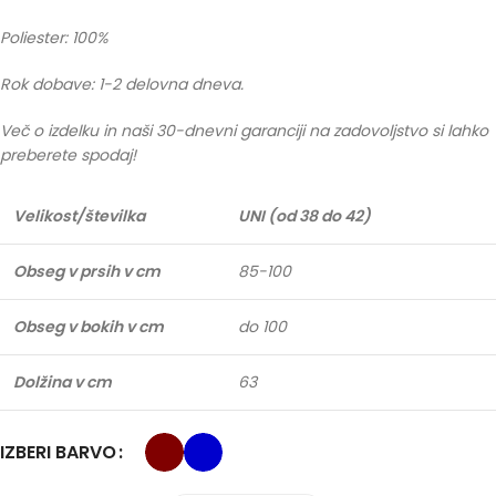
Poliester: 100%
Rok dobave: 1-2 delovna dneva.
Več o izdelku in naši 30-dnevni garanciji na zadovoljstvo si lahko
preberete spodaj!
Velikost/številka
UNI (od 38 do 42)
Obseg v prsih v cm
85-100
Obseg v bokih v cm
do 100
Dolžina v cm
63
IZBERI BARVO