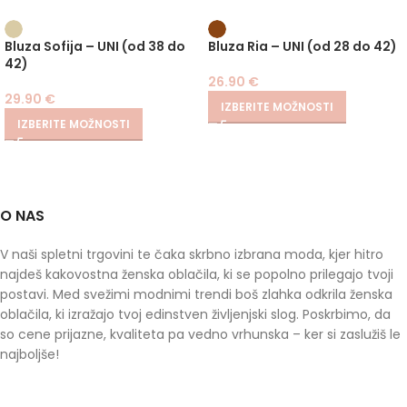
Bluza Sofija – UNI (od 38 do
Bluza Ria – UNI (od 28 do 42)
42)
26.90
€
29.90
€
IZBERITE MOŽNOSTI
IZBERITE MOŽNOSTI
O NAS
V naši spletni trgovini te čaka skrbno izbrana moda, kjer hitro
najdeš kakovostna ženska oblačila, ki se popolno prilegajo tvoji
postavi. Med svežimi modnimi trendi boš zlahka odkrila ženska
oblačila, ki izražajo tvoj edinstven življenjski slog. Poskrbimo, da
so cene prijazne, kvaliteta pa vedno vrhunska – ker si zaslužiš le
najboljše!