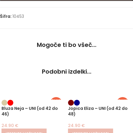
Šifra:
10453
Mogoče ti bo všeč...
Podobni izdelki...
PLUS
PLUS
SIZE
SIZE
Bluza Neja – UNI (od 42 do
Jopica Eliza – UNI (od 42 do
46)
48)
24.90
€
24.90
€