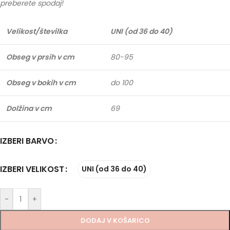
preberete spodaj!
Velikost/številka
UNI (od 36 do 40)
Obseg v prsih v cm
80-95
Obseg v bokih v cm
do 100
Dolžina v cm
69
IZBERI BARVO
IZBERI VELIKOST
UNI (od 36 do 40)
-
+
DODAJ V KOŠARICO