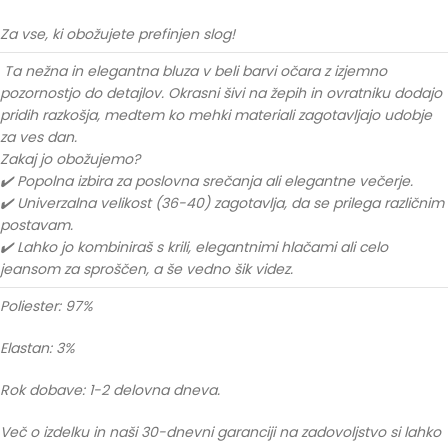
Za vse, ki obožujete prefinjen slog!
Ta nežna in elegantna bluza v beli barvi očara z izjemno
pozornostjo do detajlov. Okrasni šivi na žepih in ovratniku dodajo
pridih razkošja, medtem ko mehki materiali zagotavljajo udobje
za ves dan.
Zakaj jo obožujemo?
✔️ Popolna izbira za poslovna srečanja ali elegantne večerje.
✔️ Univerzalna velikost (36-40) zagotavlja, da se prilega različnim
postavam.
✔️ Lahko jo kombiniraš s krili, elegantnimi hlačami ali celo
jeansom za sproščen, a še vedno šik videz.
Poliester: 97%
Elastan: 3%
Rok dobave: 1-2 delovna dneva.
Več o izdelku in naši 30-dnevni garanciji na zadovoljstvo si lahko