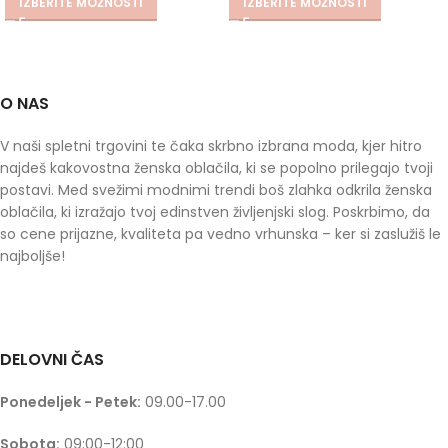
IZBERITE MOŽNOSTI
IZBERITE MOŽNOSTI
O NAS
V naši spletni trgovini te čaka skrbno izbrana moda, kjer hitro
najdeš kakovostna ženska oblačila, ki se popolno prilegajo tvoji
postavi. Med svežimi modnimi trendi boš zlahka odkrila ženska
oblačila, ki izražajo tvoj edinstven življenjski slog. Poskrbimo, da
so cene prijazne, kvaliteta pa vedno vrhunska – ker si zaslužiš le
najboljše!
DELOVNI ČAS
Ponedeljek - Petek:
09.00-17.00
Sobota:
09:00-12:00