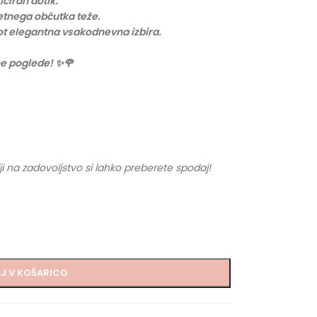
iciran dotik.
etnega občutka teže.
kot elegantna vsakodnevna izbira.
gne poglede! ✨🌹
ji na zadovoljstvo si lahko preberete spodaj!
J V KOŠARICO