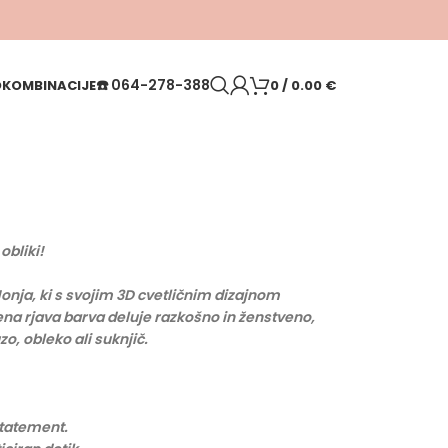
☎️
064-278-388
O
KOMBINACIJE
0
/
0.00
€
obliki!
Monja, ki s svojim 3D cvetličnim dizajnom
ena rjava barva deluje razkošno in ženstveno,
o, obleko ali suknjič.
statement.