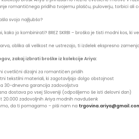
nje romantičnega pridiha tvojemu plašču, puloverju, torbici ali cel
ašla svojo najljubšo?
bi, kako jo kombinirati? BREZ SKRBI – broška je tisti modni kos, ki
barva, oblika ali velikost ne ustrezajo, ti izdelek ekspresno zame
ogov, zakaj izbrati broške iz kolekcije Ariya:
ni cvetlični dizajni za romantičen pridih
tni tekstilni materiali, ki zagotavljajo dolgo obstojnost
a 30-dnevna garancija zadovoljstva
sna dostava po vsej Sloveniji (odpošljemo še isti delovni dan)
t 20.000 zadovoljnih Ariya modnih navdušenk
 smo, da ti pomagamo – piši nam na
trgovina.ariya@gmail.co