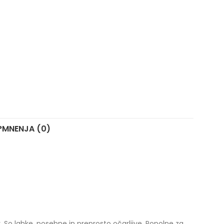
?
MNENJA (0)
v. So lahke, posebne in preprosto očarljive. Popolne za