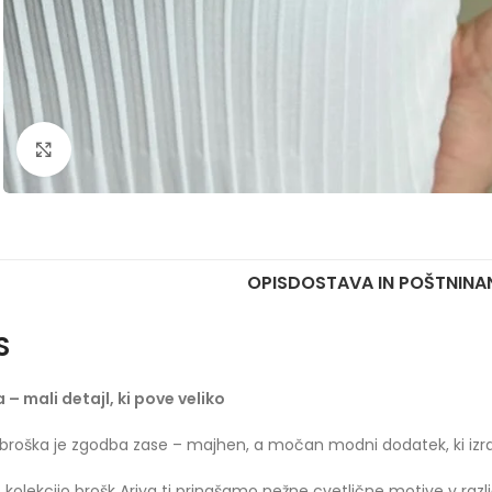
Click to enlarge
OPIS
DOSTAVA IN POŠTNINA
S
 – mali detajl, ki pove veliko
broška je zgodba zase – majhen, a močan modni dodatek, ki izraža
 kolekcijo brošk Ariya ti prinašamo nežne cvetlične motive v različ