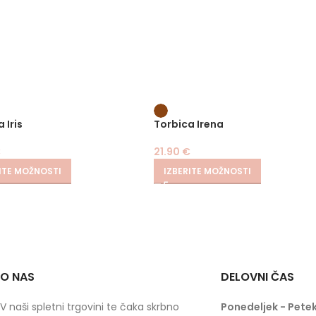
 Iris
Torbica Irena
€
21.90
€
ITE MOŽNOSTI
IZBERITE MOŽNOSTI
O NAS
DELOVNI ČAS
V naši spletni trgovini te čaka skrbno
Ponedeljek - Petek