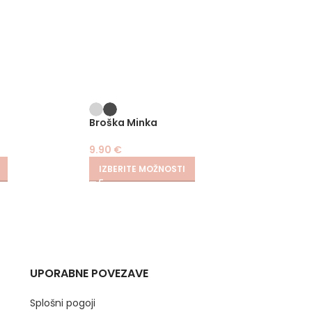
Broška Minka
Hlače 
9.90
€
29.90
IZBERITE MOŽNOSTI
IZBER
UPORABNE POVEZAVE
Splošni pogoji