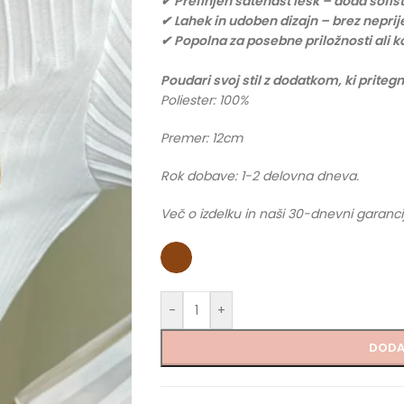
✔ Prefinjen satenast lesk – doda sofist
✔ Lahek in udoben dizajn – brez neprij
✔ Popolna za posebne priložnosti ali 
Poudari svoj stil z dodatkom, ki prite
Poliester: 100%
Premer: 12cm
Rok dobave: 1-2 delovna dneva.
Več o izdelku in naši 30-dnevni garanci
-
+
DODA