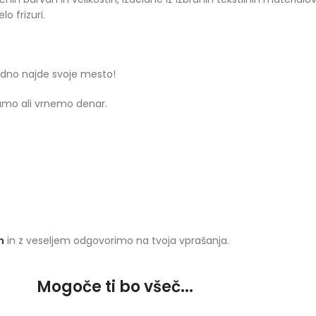
o frizuri.
 vedno najde svoje mesto!
njamo ali vrnemo denar.
m
in z veseljem odgovorimo na tvoja vprašanja.
Mogoče ti bo všeč...