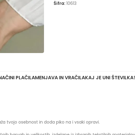
Šifra:
10613
NAČINI PLAČILA
MENJAVA IN VRAČILA
KAJ JE UNI ŠTEVILKA
 tvojo osebnost in doda piko na i vsaki opravi.
nih barvah in velikostih, izdelane iz izbranih tekstilnih materialo