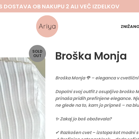
S DOSTAVA OB NAKUPU 2 ALI VEČ IZDELKOV
ZNIŽAN
Broška Monja
SOLD
OUT
Broška Monja 🌹 – eleganca v cvetlični 
Dopolni svoj outfit z osupljivo broško 
prinaša pridih prefinjene elegance. Nj
ne glede na to, kam jo pripneš – na bluz
✨ Zakaj jo boš oboževala?
✔ Razkošen cvet – izstopa kot modni 