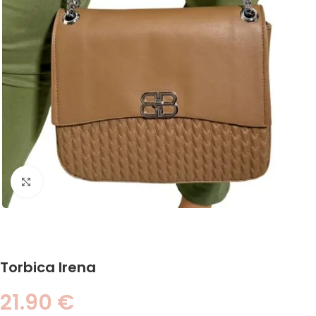
Click to enlarge
Torbica Irena
21.90
€