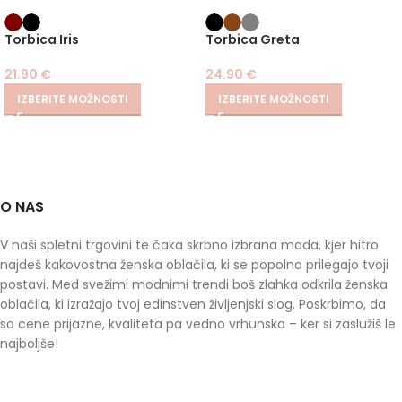
Torbica Iris
Torbica Greta
21.90
€
24.90
€
IZBERITE MOŽNOSTI
IZBERITE MOŽNOSTI
O NAS
V naši spletni trgovini te čaka skrbno izbrana moda, kjer hitro
najdeš kakovostna ženska oblačila, ki se popolno prilegajo tvoji
postavi. Med svežimi modnimi trendi boš zlahka odkrila ženska
oblačila, ki izražajo tvoj edinstven življenjski slog. Poskrbimo, da
so cene prijazne, kvaliteta pa vedno vrhunska – ker si zaslužiš le
najboljše!