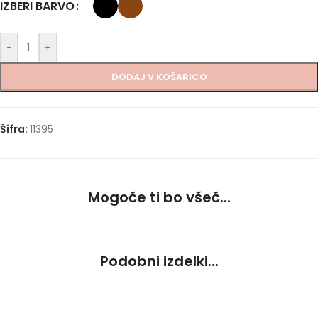
IZBERI BARVO
-
+
DODAJ V KOŠARICO
Šifra:
11395
Mogoče ti bo všeč...
Podobni izdelki...