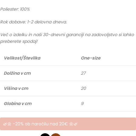
Poliester: 100%
Rok dobave: 1-2 delovna dneva.
Več o izdelku in naši 30-dnevni garanciji na zadovoljstvo si lahko
preberete spodaj!
Velikost/Številka
One-size
Dolžina v cm
27
Višina v cm
20
Globina v cm
9
🌿🌼 -20% ob naročilu nad 20€ 🌼🌿