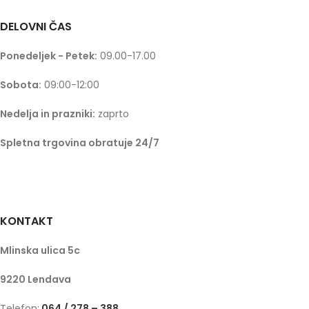
DELOVNI ČAS
Ponedeljek - Petek:
09.00-17.00
Sobota:
09:00-12:00
Nedelja in prazniki:
zaprto
Spletna trgovina obratuje 24/7
KONTAKT
Mlinska ulica 5c
9220 Lendava
Telefon:
064 / 278 – 388