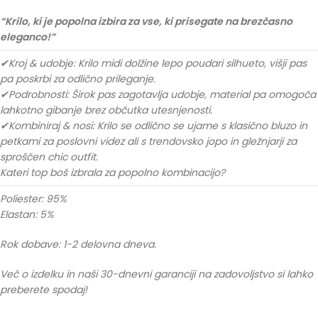
“Krilo, ki je popolna izbira za vse, ki prisegate na brezčasno
eleganco!”
✔Kroj & udobje: Krilo midi dolžine lepo poudari silhueto, višji pas
pa poskrbi za odlično prileganje.
✔Podrobnosti: Širok pas zagotavlja udobje, material pa omogoča
lahkotno gibanje brez občutka utesnjenosti.
✔Kombiniraj & nosi: Krilo se odlično se ujame s klasično bluzo in
petkami za poslovni videz ali s trendovsko jopo in gležnjarji za
sproščen chic outfit.
Kateri top boš izbrala za popolno kombinacijo?
Poliester: 95%
Elastan: 5%
Rok dobave: 1-2 delovna dneva.
Več o izdelku in naši 30-dnevni garanciji na zadovoljstvo si lahko
preberete spodaj!