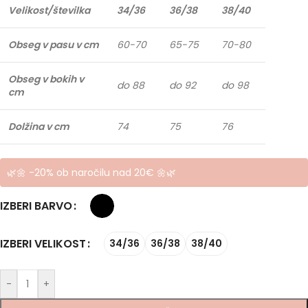
Velikost/številka
34/36
36/38
38/40
Obseg v pasu v cm
60-70
65-75
70-80
Obseg v bokih v
do 88
do 92
do 98
cm
Dolžina v cm
74
75
76
🌿🌼 -20% ob naročilu nad 20€ 🌼🌿
IZBERI BARVO
IZBERI VELIKOST
34/36
36/38
38/40
-
+