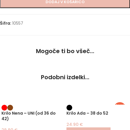
DODAJ V KOŠARICO
Šifra:
10557
Mogoče ti bo všeč...
Podobni izdelki...
PLUS
SIZE
Krilo Nena – UNI (od 36 do
Krilo Ada – 38 do 52
42)
24.90
€
29.90
€