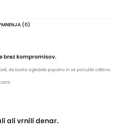
?
MNENJA (0)
je brez kompromisov.
beli, da boste izgledale popolno in se počutile odlično.
cami.
 ali vrnili denar.