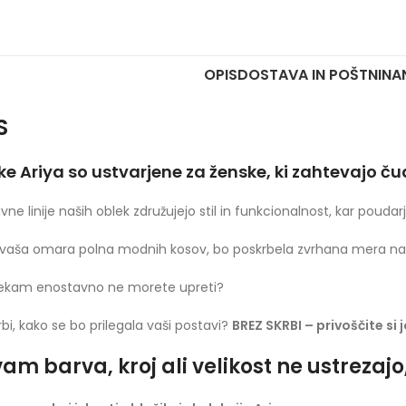
OPIS
DOSTAVA IN POŠTNINA
S
ke Ariya so ustvarjene za ženske, ki zahtevajo č
vne linije naših oblek združujejo stil in funkcionalnost, kar poudar
vaša omara polna modnih kosov, bo poskrbela zvrhana mera naš
lekam enostavno ne morete upreti?
rbi, kako se bo prilegala vaši postavi?
BREZ SKRBI – privoščite si 
am barva, kroj ali velikost ne ustrezaj