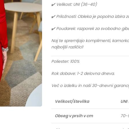
✔️ Velikost: UNI (36–40)
✔️ Priložnosti: Obleka je popolna izbira
✔️ Poudarek: razporek za svobodno giba
Naj te spremljajo komplimenti, kamorkoli 
najboljši različici!
Poliester: 100%
Rok dobave: 1-2 delovna dneva.
Več o izdelku in naši 30-dnevni garanci
Velikost/številka
UNI 
Obseg v prsih v cm
70-