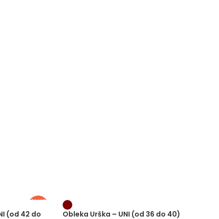
PLUS
SIZE
-
NI (od 42 do
Obleka Urška – UNI (od 36 do 40)
Sako I