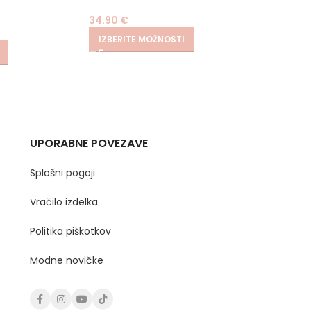
34.90
€
24.90
€
IZBERITE MOŽNOSTI
IZBER
UPORABNE POVEZAVE
Splošni pogoji
Vračilo izdelka
Politika piškotkov
Modne novičke