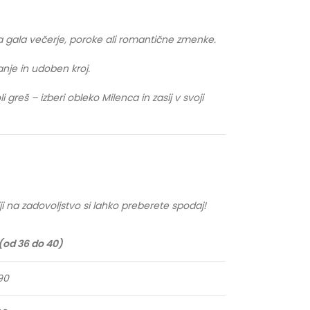
 za gala večerje, poroke ali romantične zmenke.
nje in udoben kroj.
greš – izberi obleko Milenca in zasij v svoji
ji na zadovoljstvo si lahko preberete spodaj!
(od 36 do 40)
90