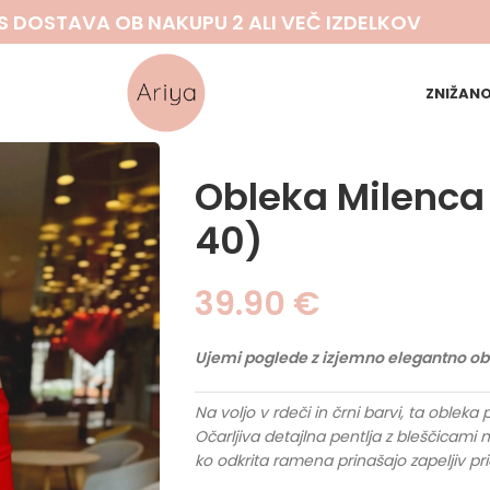
S DOSTAVA OB NAKUPU 2 ALI VEČ IZDELKOV
ZNIŽAN
Obleka Milenca 
40)
39.90
€
Ujemi poglede z izjemno elegantno ob
Na voljo v rdeči in črni barvi, ta oblek
Očarljiva detajlna pentlja z bleščicam
ko odkrita ramena prinašajo zapeljiv pri