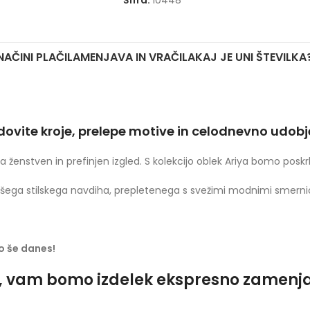
Šifra:
10448
NAČINI PLAČILA
MENJAVA IN VRAČILA
KAJ JE UNI ŠTEVILKA
udovite kroje, prelepe motive in celodnevno udob
ja ženstven in prefinjen izgled. S kolekcijo oblek Ariya bomo poskr
ega stilskega navdiha, prepletenega s svežimi modnimi smerni
jo še danes!
o, vam bomo izdelek ekspresno zamenjali