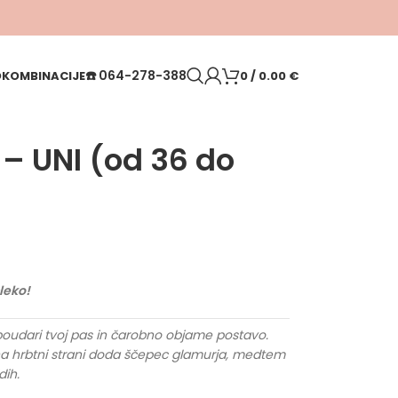
☎️
064-278-388
O
KOMBINACIJE
0
/
0.00
€
– UNI (od 36 do
leko!
a poudari tvoj pas in čarobno objame postavo.
i na hrbtni strani doda ščepec glamurja, medtem
dih.