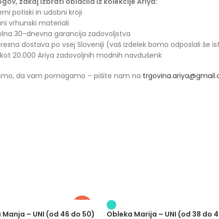
ogov, zakaj izbrati oblačila iz kolekcije Ariya:
rni potiski in udobni kroji
ani vrhunski materiali
olna 30-dnevna garancija zadovoljstva
presna dostava po vsej Sloveniji (vaš izdelek bomo odposlali še is
 kot 20.000 Ariya zadovoljnih modnih navdušenk
 smo, da vam pomagamo – pišite nam na
trgovina.ariya@gmail
PLUS
SIZE
 Manja – UNI (od 46 do 50)
Obleka Marija – UNI (od 38 do 