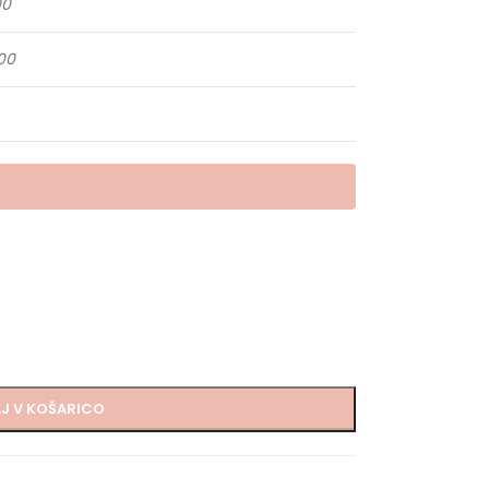
90
00
J V KOŠARICO