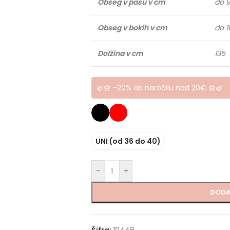
Obseg v pasu v cm
do 
Obseg v bokih v cm
do 1
Dolžina v cm
135
🌿🌼 -20% ob naročilu nad 20€ 🌼🌿
UNI (od 36 do 40)
-
+
DODA