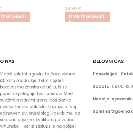
€
39.90
€
ITE MOŽNOSTI
IZBERITE MOŽNOSTI
O NAS
DELOVNI ČAS
V naši spletni trgovini te čaka skrbno
Ponedeljek - Petek
izbrana moda, kjer hitro najdeš
Sobota:
09:00-12:
kakovostna ženska oblačila, ki se
popolno prilegajo tvoji postavi. Med
Nedelja in prazniki
svežimi modnimi trendi boš zlahka
odkrila ženska oblačila, ki izražajo tvoj
Spletna trgovina 
edinstven življenjski slog. Poskrbimo, da
so cene prijazne, kvaliteta pa vedno
vrhunska – ker si zaslužiš le najboljše!