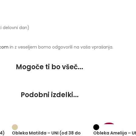
ti delovni dan)
.com
in z veseljem bomo odgovorili na vaša vprašanja.
Mogoče ti bo všeč...
Podobni izdelki...
-30%
44)
Obleka Matilda – UNI (od 38 do
Obleka Amelija – U