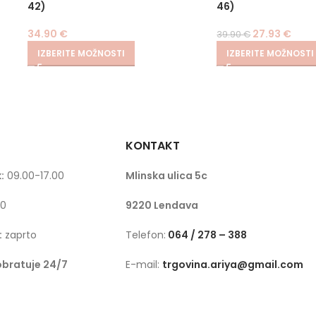
42)
46)
34.90
€
27.93
€
39.90
€
IZBERITE MOŽNOSTI
IZBERITE MOŽNOSTI
KONTAKT
:
09.00-17.00
Mlinska ulica 5c
00
9220 Lendava
:
zaprto
Telefon:
064 / 278 – 388
obratuje 24/7
E-mail:
trgovina.ariya@gmail.com