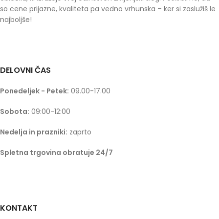
so cene prijazne, kvaliteta pa vedno vrhunska – ker si zaslužiš le
najboljše!
DELOVNI ČAS
Ponedeljek - Petek:
09.00-17.00
Sobota:
09:00-12:00
Nedelja in prazniki:
zaprto
Spletna trgovina obratuje 24/7
KONTAKT