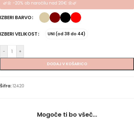
🌿🌼 -20% ob naročilu nad 20€ 🌼🌿
IZBERI BARVO
IZBERI VELIKOST
UNI (od 38 do 44)
-
+
DODAJ V KOŠARICO
Šifra:
12420
Mogoče ti bo všeč...