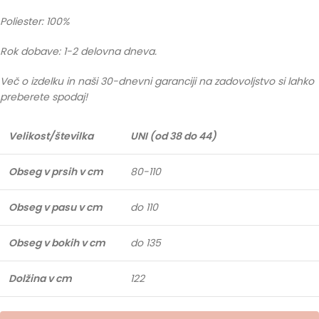
Poliester: 100%
Rok dobave: 1-2 delovna dneva.
Več o izdelku in naši 30-dnevni garanciji na zadovoljstvo si lahko
preberete spodaj!
Velikost/številka
UNI (od 38 do 44)
Obseg v prsih v cm
80-110
Obseg v pasu v cm
do 110
Obseg v bokih v cm
do 135
Dolžina v cm
122