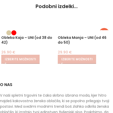
Podobni izdelki...
PLUS
SIZE
Obleka Kaja – UNI (od 38 do
Obleka Manja – UNI (od 46
42)
do 50)
26.90
€
29.90
€
IZBERITE MOŽNOSTI
IZBERITE MOŽNOSTI
O NAS
V naši spletni trgovini te čaka skrbno izbrana moda, kjer hitro
najdeš kakovostna ženska oblačila, ki se popolno prilegajo tvoji
postavi. Med svežimi modnimi trendi boš zlahka odkrila ženska
oblačila, ki izražajo tvoj edinstven življenjski slog. Poskrbimo, da