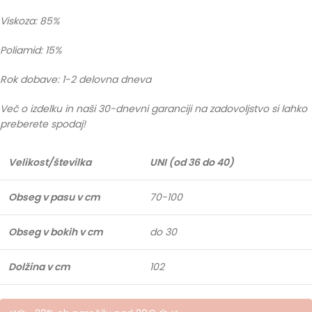
Viskoza: 85%
Poliamid: 15%
Rok dobave: 1-2 delovna dneva
Več o izdelku in naši 30-dnevni garanciji na zadovoljstvo si lahko
preberete spodaj!
Velikost/številka
UNI (od 36 do 40)
Obseg v pasu v cm
70-100
Obseg v bokih v cm
do 30
Dolžina v cm
102