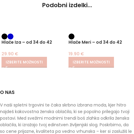
Podobni izdelki...
Hlače Iza – od 34 do 42
Hlače Meri – od 34 do 42
29.90
€
19.90
€
IZBERITE MOŽNOSTI
IZBERITE MOŽNOSTI
O NAS
V naši spletni trgovini te čaka skrbno izbrana moda, kjer hitro
najdeš kakovostna ženska oblačila, ki se popolno prilegajo tvoji
postavi. Med svežimi modnimi trendi boš zlahka odkrila ženska
oblačila, ki izražajo tvoj edinstven življenjski slog. Poskrbimo, da
so cene prijazne, kvaliteta pa vedno vrhunska – ker si zaslužiš le