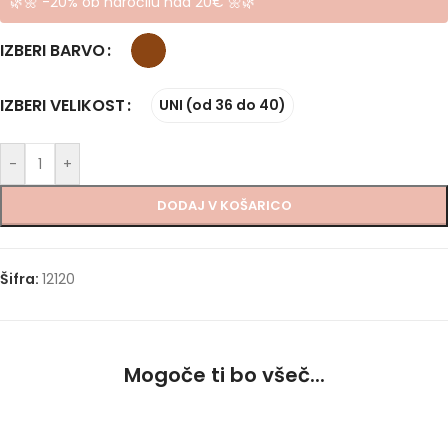
🌿🌼 -20% ob naročilu nad 20€ 🌼🌿
IZBERI BARVO
IZBERI VELIKOST
UNI (od 36 do 40)
-
+
DODAJ V KOŠARICO
Šifra:
12120
Mogoče ti bo všeč...