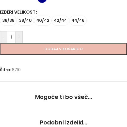
IZBERI VELIKOST
36/38
38/40
40/42
42/44
44/46
-
+
DODAJ V KOŠARICO
Šifra:
8710
Mogoče ti bo všeč...
Podobni izdelki...