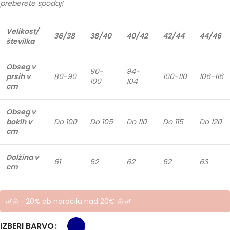
preberete spodaj!
Velikost/
36/38
38/40
40/42
42/44
44/46
številka
Obseg v
90-
94-
prsih v
80-90
100-110
106-116
100
104
cm
Obseg v
bokih v
Do 100
Do 105
Do 110
Do 115
Do 120
cm
Dolžina v
61
62
62
62
63
cm
🌿🌼 -20% ob naročilu nad 20€ 🌼🌿
IZBERI BARVO