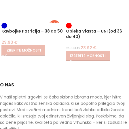
PLUS
SIZE
-20%
Kavbojke Patricija – 38 do 50
Obleka Vlasta – UNI (od 36
do 40)
29.90
€
23.92
€
29.90
€
IZBERITE MOŽNOSTI
IZBERITE MOŽNOSTI
O NAS
V naši spletni trgovini te čaka skrbno izbrana moda, kjer hitro
najdeš kakovostna ženska oblačila, ki se popolno prilegajo tvoji
postavi. Med svežimi modnimi trendi boš zlahka odkrila ženska
oblačila, ki izražajo tvoj edinstven življenjski slog. Poskrbimo, da
so cene prijazne, kvaliteta pa vedno vrhunska – ker si zaslužiš le
najboljše!