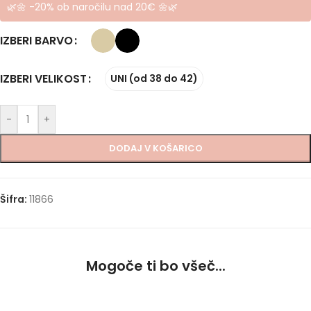
🌿🌼 -20% ob naročilu nad 20€ 🌼🌿
IZBERI BARVO
IZBERI VELIKOST
UNI (od 38 do 42)
-
+
DODAJ V KOŠARICO
Šifra:
11866
Mogoče ti bo všeč...