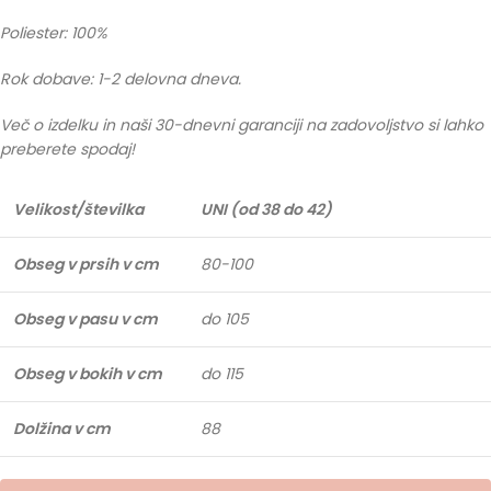
Poliester: 100%
Rok dobave: 1-2 delovna dneva.
Več o izdelku in naši 30-dnevni garanciji na zadovoljstvo si lahko
preberete spodaj!
Velikost/številka
UNI (od 38 do 42)
Obseg v prsih v cm
80-100
Obseg v pasu v cm
do 105
Obseg v bokih v cm
do 115
Dolžina v cm
88