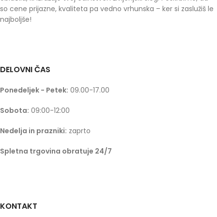
so cene prijazne, kvaliteta pa vedno vrhunska – ker si zaslužiš le
najboljše!
DELOVNI ČAS
Ponedeljek - Petek:
09.00-17.00
Sobota:
09:00-12:00
Nedelja in prazniki:
zaprto
Spletna trgovina obratuje 24/7
KONTAKT