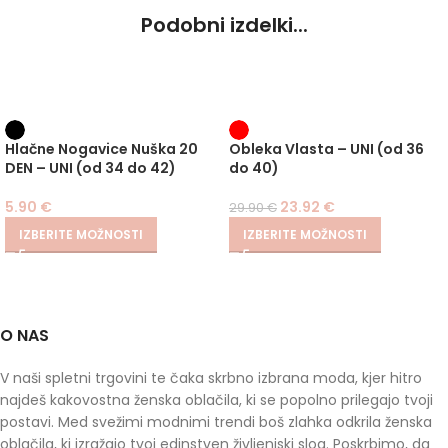
Podobni izdelki...
-20%
Hlačne Nogavice Nuška 20
Obleka Vlasta – UNI (od 36
DEN – UNI (od 34 do 42)
do 40)
5.90
€
23.92
€
29.90
€
IZBERITE MOŽNOSTI
IZBERITE MOŽNOSTI
O NAS
V naši spletni trgovini te čaka skrbno izbrana moda, kjer hitro
najdeš kakovostna ženska oblačila, ki se popolno prilegajo tvoji
postavi. Med svežimi modnimi trendi boš zlahka odkrila ženska
oblačila, ki izražajo tvoj edinstven življenjski slog. Poskrbimo, da