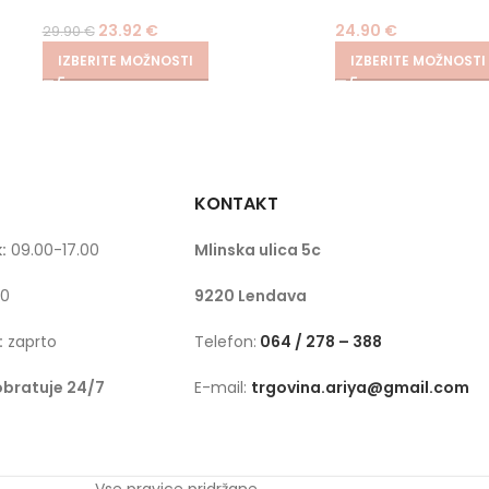
23.92
€
24.90
€
29.90
€
IZBERITE MOŽNOSTI
IZBERITE MOŽNOSTI
KONTAKT
:
09.00-17.00
Mlinska ulica 5c
00
9220 Lendava
:
zaprto
Telefon:
064 / 278 – 388
obratuje 24/7
E-mail:
trgovina.ariya@gmail.com
Vse pravice pridržane.