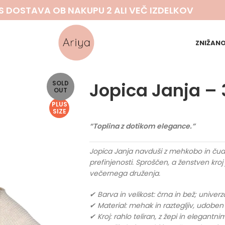
S DOSTAVA OB NAKUPU 2 ALI VEČ IZDELKOV
ZNIŽAN
Jopica Janja – 
SOLD
OUT
PLUS
SIZE
“Toplina z dotikom elegance.”
Jopica Janja navduši z mehkobo in čudovi
prefinjenosti. Sproščen, a ženstven kro
večernega druženja.
✔ Barva in velikost: črna in bež; univer
✔ Material: mehak in raztegljiv, udobe
✔ Kroj: rahlo teliran, z žepi in elegantni