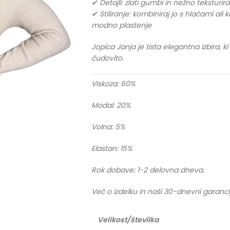
✔ Detajli: zlati gumbi in nežno teksturir
✔ Stiliranje: kombiniraj jo s hlačami ali 
modno plastenje
Jopica Janja je tista elegantna izbira, k
čudovito.
Viskoza: 60%
Modal: 20%
Volna: 5%
Elastan: 15%
Rok dobave: 1-2 delovna dneva.
Več o izdelku in naši 30-dnevni garanci
Velikost/številka