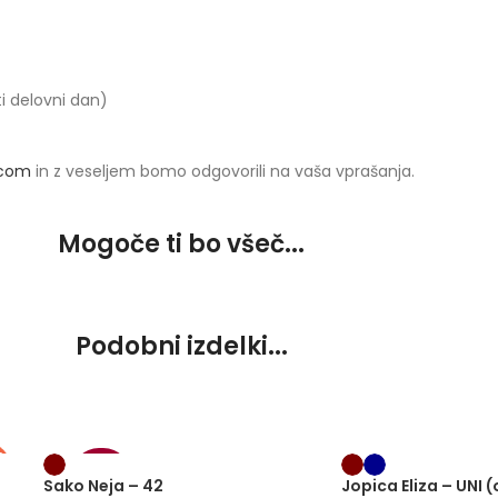
ti delovni dan)
.com
in z veseljem bomo odgovorili na vaša vprašanja.
Mogoče ti bo všeč...
Podobni izdelki...
S
E
-20%
Sako Neja – 42
Jopica Eliza – UNI 