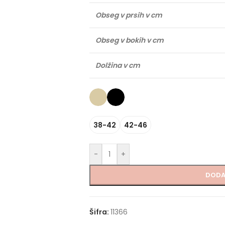
Obseg v prsih v cm
Obseg v bokih v cm
Dolžina v cm
38-42
42-46
-
+
DODA
Šifra:
11366