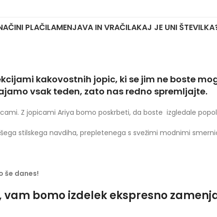
NAČINI PLAČILA
MENJAVA IN VRAČILA
KAJ JE UNI ŠTEVILKA
ijami kakovostnih jopic, ki se jim ne boste mog
dajamo vsak teden, zato nas redno spremljajte.
opicami. Z jopicami Ariya bomo poskrbeti, da boste izgledale popol
ega stilskega navdiha, prepletenega s svežimi modnimi smerni
jo še danes!
o, vam bomo izdelek ekspresno zamenjali