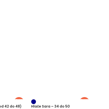
PLUS
PLUS
SIZE
SIZE
-
(od 42 do 48)
Hlače Sara – 34 do 50
Bolero