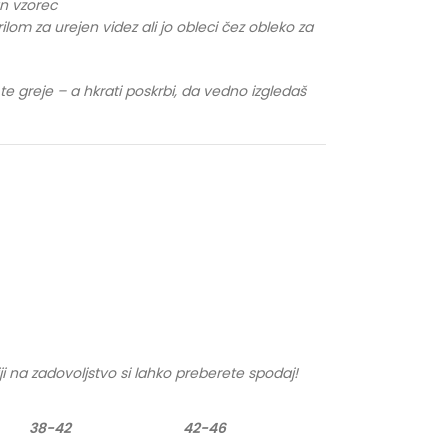
an vzorec
krilom za urejen videz ali jo obleci čez obleko za
i te greje – a hkrati poskrbi, da vedno izgledaš
ji na zadovoljstvo si lahko preberete spodaj!
38-42
42-46