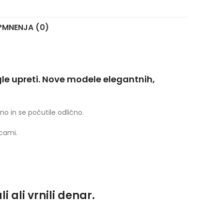
?
MNENJA (0)
le upreti. Nove modele elegantnih,
no in se počutile odlično.
cami.
 ali vrnili denar.