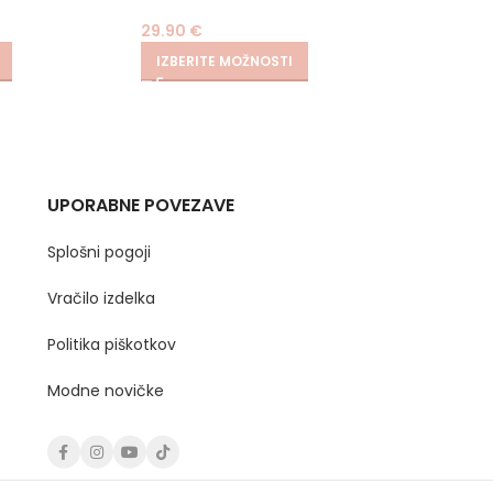
29.90
€
19.90
€
IZBERITE MOŽNOSTI
IZBER
UPORABNE POVEZAVE
Splošni pogoji
Vračilo izdelka
Politika piškotkov
Modne novičke