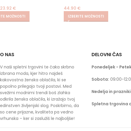
23.92
€
44.90
€
ITE MOŽNOSTI
IZBERITE MOŽNOSTI
O NAS
DELOVNI ČAS
V naši spletni trgovini te čaka skrbno
Ponedeljek - Petek
izbrana moda, kjer hitro najdeš
Sobota:
09:00-12:
kakovostna ženska oblačila, ki se
popolno prilegajo tvoji postavi. Med
Nedelja in prazniki
svežimi modnimi trendi boš zlahka
odkrila ženska oblačila, ki izražajo tvoj
Spletna trgovina 
edinstven življenjski slog. Poskrbimo, da
so cene prijazne, kvaliteta pa vedno
vrhunska – ker si zaslužiš le najboljše!