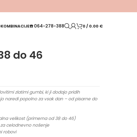
☎️
064-278-388
O
KOMBINACIJE
0
/
0.00
€
38 do 46
timi zlatimi gumbi, ki ji dodajo pridih
j jo naredi popolno za vsak dan – od pisarne do
zalna velikost (primerna od 38 do 46)
n za celodnevno nošenje
mi robovi