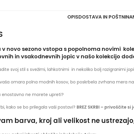
OPIS
DOSTAVA IN POŠTNINA
S
a v novo sezono vstopa s popolnoma novimi kolekc
ovnih in vsakodnevnih jopic v našo kolekcijo do
dite svoj stil s svežimi, lahkotnimi in nekoliko bolj razigranimi j
vaša omara polna modnih kosov, bo poskrbela zvrhana mera naš
lu enostavno ne morete upreti?
rbi, kako se bo prilegala vaši postavi?
BREZ SKRBI – privoščite si 
am barva, kroj ali velikost ne ustrezaj