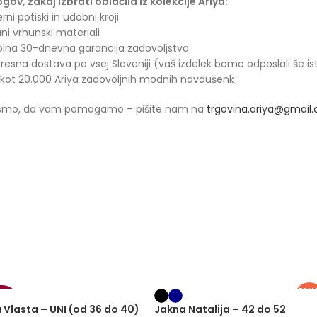
ogov, zakaj izbrati oblačila iz kolekcije Ariya:
rni potiski in udobni kroji
ani vrhunski materiali
olna 30-dnevna garancija zadovoljstva
presna dostava po vsej Sloveniji (vaš izdelek bomo odposlali še is
 kot 20.000 Ariya zadovoljnih modnih navdušenk
 smo, da vam pomagamo – pišite nam na
trgovina.ariya@gmail
PLU
SIZ
20%
 Vlasta – UNI (od 36 do 40)
Jakna Natalija – 42 do 52