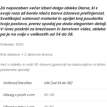
Za nepozaben večer izberi dolgo obleko Diana, ki s
svojo roza ali bordo rdečo barvo izžareva prefinjenost.
Svetlikajoč satenast material in oprijet kroj poudarita
tvojo postavo, prerez spodaj pa doda eleganten detajl.
V-izrez poskrbi za brezčasen in ženstven videz, obleka
pa je na voljo v velikostih od 34 do 38.
Poliester: 100%
Rok dobave: 1-2 delovna dneva.
Več o izdelku in naši 30-dnevni garanciji na zadovoljstvo si lahko
preberete spodaj!
Velikost/številka
UNI (od 34 do 38)
Obseg v prsih v cm
60-80
Obseg v pasu v cm
do 80