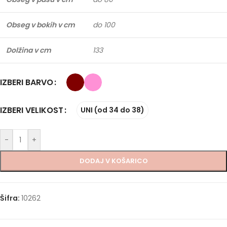
Obseg v bokih v cm
do 100
Dolžina v cm
133
IZBERI BARVO
IZBERI VELIKOST
UNI (od 34 do 38)
-
+
DODAJ V KOŠARICO
Šifra:
10262