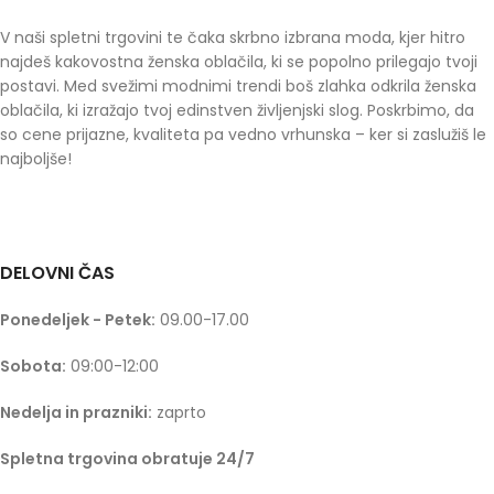
V naši spletni trgovini te čaka skrbno izbrana moda, kjer hitro
najdeš kakovostna ženska oblačila, ki se popolno prilegajo tvoji
postavi. Med svežimi modnimi trendi boš zlahka odkrila ženska
oblačila, ki izražajo tvoj edinstven življenjski slog. Poskrbimo, da
so cene prijazne, kvaliteta pa vedno vrhunska – ker si zaslužiš le
najboljše!
DELOVNI ČAS
Ponedeljek - Petek:
09.00-17.00
Sobota:
09:00-12:00
Nedelja in prazniki:
zaprto
Spletna trgovina obratuje 24/7