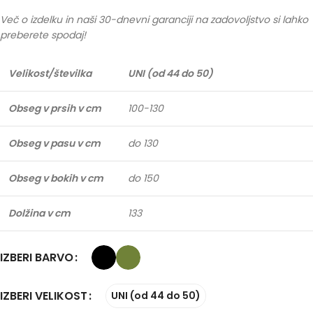
Več o izdelku in naši 30-dnevni garanciji na zadovoljstvo si lahko
preberete spodaj!
Velikost/številka
UNI (od 44 do 50)
Obseg v prsih v cm
100-130
Obseg v pasu v cm
do 130
Obseg v bokih v cm
do 150
Dolžina v cm
133
IZBERI BARVO
IZBERI VELIKOST
UNI (od 44 do 50)