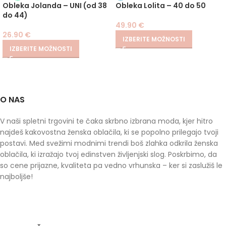
Obleka Jolanda – UNI (od 38
Obleka Lolita – 40 do 50
do 44)
49.90
€
26.90
€
IZBERITE MOŽNOSTI
IZBERITE MOŽNOSTI
O NAS
V naši spletni trgovini te čaka skrbno izbrana moda, kjer hitro
najdeš kakovostna ženska oblačila, ki se popolno prilegajo tvoji
postavi. Med svežimi modnimi trendi boš zlahka odkrila ženska
oblačila, ki izražajo tvoj edinstven življenjski slog. Poskrbimo, da
so cene prijazne, kvaliteta pa vedno vrhunska – ker si zaslužiš le
najboljše!