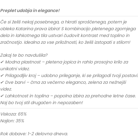
Preplet udobja in elegance!
Če si želiš nekaj posebnega, a hkrati sproščenega, potem je
obleka Katarina prava izbira! S kombinacijo pletenega zgornjega
dela in lahkotnega tila ustvari čudovit kontrast med toplino in
zračnostjo. Idealna za vse priložnosti, ko želiš izstopati s stilom!
Zakaj te bo navdušila?
✔ Modna plastnost – pletena jopica in rahlo prosojno krilo za
unikatni videz.
✔ Prilagodljiv kroj – udobno prileganje, ki se prilagodi tvoji postavi.
✔ Dve barvi – črna za večerno eleganco, zelena za nežnejši
videz.
✔ Lahkotnost in toplina – popolna izbira za prehodne letne čase.
Naj bo tvoj stil drugačen in nepozaben!
Viskoza: 65%
Najlon: 35%
Rok dobave: 1-2 delovna dneva.