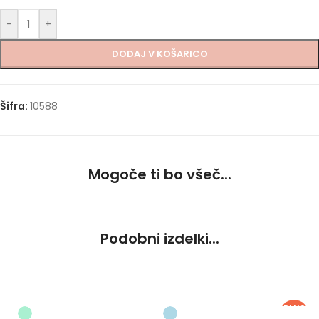
-
+
DODAJ V KOŠARICO
Šifra:
10588
Mogoče ti bo všeč...
Podobni izdelki...
PLUS
SIZE